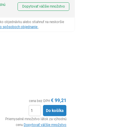
Ks
odnú
Dopytovať väčšie množstvo
ko objednávku alebo stiahnuť na neskoršie
 o spôsoboch objednanie
.
€
99,21
cena bez DPH
Do košíka
Ks
Priemyselné množstvo látok za výhodnú
cenu
Dopytovať väčšie množstvo