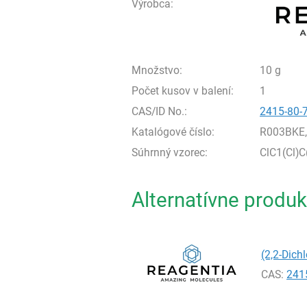
Výrobca:
Množstvo:
10 g
Počet kusov v balení:
1
CAS/ID No.:
2415-80-
Katalógové číslo:
R003BKE
Súhrnný vzorec:
ClC1(Cl)
Alternatívne produk
(2,2-Dich
CAS:
241