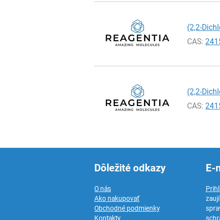
(2,2-Dich
CAS:
241
(2,2-Dich
CAS:
241
Dôležité odkazy
E-
O nás
Prih
Ako nakupovať
zauj
Obchodné podmienky
spra
Kontakty
schr