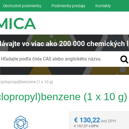
Obchodné podmienky
Podmienky predaja
Kontakty
ávajte
vo viac ako
200 000
chemických l
Vyhľadávanie
Hľadajte podľa čísla CAS alebo anglického názvu.
cyclopropyl)benzene (1 x 10 g)
clopropyl)benzene (1 x 10 g)
Reagentia
€
130,22
bez DPH
€
157,57 s DPH