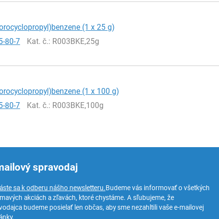
lorocyclopropyl)benzene (1 x 25 g)
5-80-7
Kat. č.
: R003BKE,25g
lorocyclopropyl)benzene (1 x 100 g)
5-80-7
Kat. č.
: R003BKE,100g
mailový spravodaj
láste sa k odberu nášho newsletteru.
Budeme vás informovať o všetkých
ímavých akciách a zľavách, ktoré chystáme. A sľubujeme, že
vodajca budeme posielať len občas, aby sme nezahltili vaše e-mailovej
ánky.