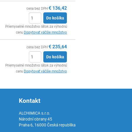
€
136,42
cena bez DPH
Do košíka
Ks
Priemyselné množstvo látok za výhodnú
cenu
Dopytovať väčšie množstvo
€
235,64
cena bez DPH
Do košíka
Ks
Priemyselné množstvo látok za výhodnú
cenu
Dopytovať väčšie množstvo
Kontakt
ALCHIMICA s.r.o.
Národní obrany 45
Praha 6
,
16000
Česká republika