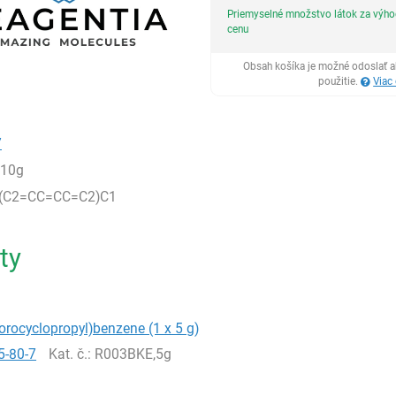
Priemyselné množstvo látok za výh
cenu
Obsah košíka je možné odoslať a
použitie.
Viac
7
,10g
C(C2=CC=CC=C2)C1
ty
lorocyclopropyl)benzene (1 x 5 g)
5-80-7
Kat. č.
: R003BKE,5g