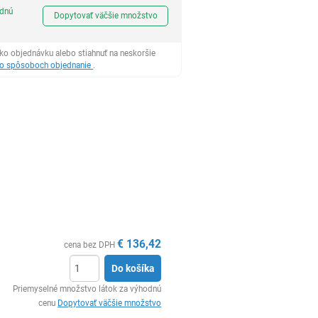
Ks
odnú
Dopytovať väčšie množstvo
ko objednávku alebo stiahnuť na neskoršie
 o spôsoboch objednanie
.
€
136,42
cena bez DPH
Do košíka
Ks
Priemyselné množstvo látok za výhodnú
cenu
Dopytovať väčšie množstvo