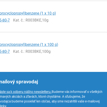
lorocyclopropyl)benzene (1 x 10 g)
5-80-7
Kat. č.
: R003BKE,10g
lorocyclopropyl)benzene (1 x 100 g)
5-80-7
Kat. č.
: R003BKE,100g
mailový spravodaj
láste sa k odberu nášho newsletteru.
Budeme vás informovať o všetkých
ímavých akciách a zľavách, ktoré chystáme. A sľubujeme, že
vodajca budeme posielať len občas, aby sme nezahltili vaše e-mailovej
ánky.