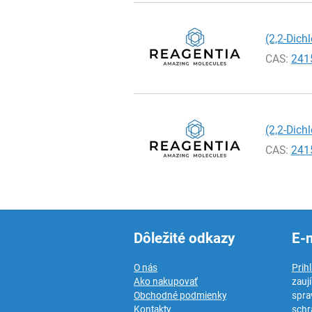
(2,2-Dich
CAS:
241
(2,2-Dich
CAS:
241
Dôležité odkazy
E-
O nás
Prih
Ako nakupovať
zauj
Obchodné podmienky
spra
Kontakty
schr