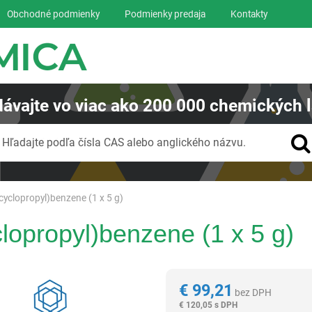
Obchodné podmienky
Podmienky predaja
Kontakty
ávajte
vo viac ako
200 000
chemických l
Vyhľadávanie
Hľadajte podľa čísla CAS alebo anglického názvu.
cyclopropyl)benzene (1 x 5 g)
clopropyl)benzene (1 x 5 g)
Reagentia
€
99,21
bez DPH
€
120,05 s DPH