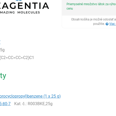
Priemyselné množstvo látok za výh
cenu
Obsah košíka je možné odoslať a
použitie.
Viac
7
,5g
C(C2=CC=CC=C2)C1
ty
lorocyclopropyl)benzene (1 x 25 g)
5-80-7
Kat. č.
: R003BKE,25g