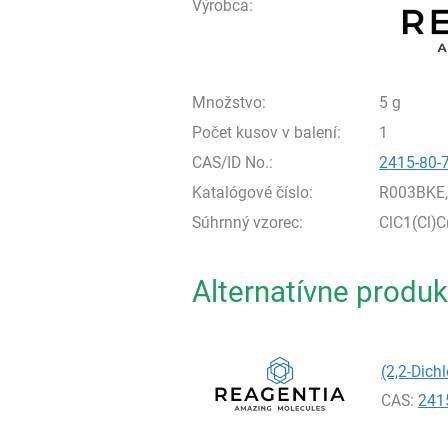
Výrobca:
Množstvo:
5 g
Počet kusov v balení:
1
CAS/ID No.:
2415-80-
Katalógové číslo:
R003BKE
Súhrnný vzorec:
ClC1(Cl)
Alternatívne produk
(2,2-Dich
CAS:
241