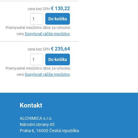
€
130,22
cena bez DPH
Do košíka
Ks
Priemyselné množstvo látok za výhodnú
cenu
Dopytovať väčšie množstvo
€
235,64
cena bez DPH
Do košíka
Ks
Priemyselné množstvo látok za výhodnú
cenu
Dopytovať väčšie množstvo
Kontakt
ALCHIMICA s.r.o.
Národní obrany 45
Praha 6
,
16000
Česká republika