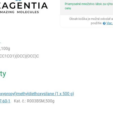
Priemyselné množstvo látok za výh
cenu
Obsah košíka je možné odoslať a
použitie.
Viac
1
,100g
OCC1CO1)(OCC)(OCC)C
ty
oxypropyl)methyldiethoxysilane (1 x 500 g)
7-60-1
Kat. č.
: R003BSM,500g