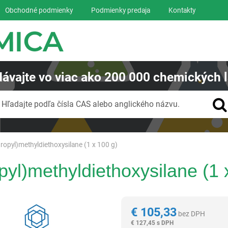
Obchodné podmienky
Podmienky predaja
Kontakty
ávajte
vo viac ako
200 000
chemických l
Vyhľadávanie
Hľadajte podľa čísla CAS alebo anglického názvu.
ropyl)methyldiethoxysilane (1 x 100 g)
pyl)methyldiethoxysilane (1 
Reagentia
€
105,33
bez DPH
€
127,45 s DPH