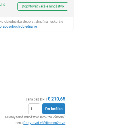
Ks
odnú
Dopytovať väčšie množstvo
ko objednávku alebo stiahnuť na neskoršie
 o spôsoboch objednanie
.
€
210,65
cena bez DPH
Do košíka
Ks
Priemyselné množstvo látok za výhodnú
cenu
Dopytovať väčšie množstvo