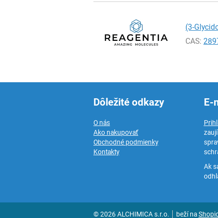
(3-Glycid
CAS:
289
Dôležité odkazy
E-
O nás
Prih
Ako nakupovať
zauj
Obchodné podmienky
spra
Kontakty
schr
Ak s
odhlá
© 2026 ALCHIMICA s.r.o.
beží na
Shopi