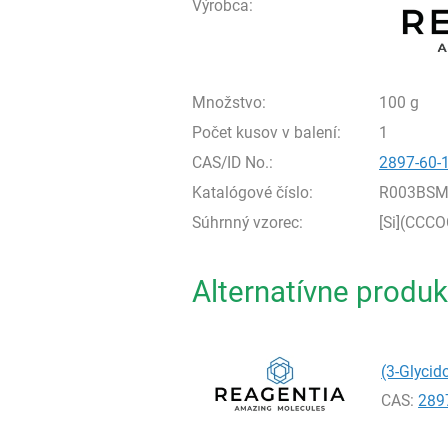
Výrobca:
Množstvo:
100 g
Počet kusov v balení:
1
CAS/ID No.:
2897-60-
Katalógové číslo:
R003BSM
Súhrnný vzorec:
[Si](CCC
Alternatívne produk
(3-Glycid
CAS:
289