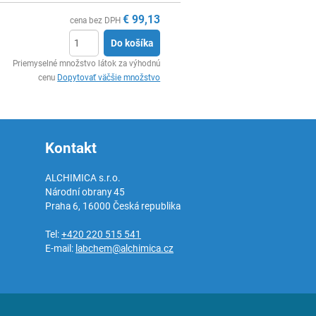
€
99,13
cena bez DPH
Do košíka
Ks
Priemyselné množstvo látok za výhodnú
cenu
Dopytovať väčšie množstvo
Kontakt
ALCHIMICA s.r.o.
Národní obrany 45
Praha 6
,
16000
Česká republika
Tel:
+420 220 515 541
E-mail:
labchem@alchimica.cz