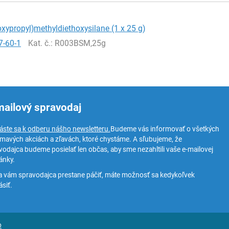
oxypropyl)methyldiethoxysilane (1 x 25 g)
7-60-1
Kat. č.
: R003BSM,25g
mailový spravodaj
láste sa k odberu nášho newsletteru.
Budeme vás informovať o všetkých
ímavých akciách a zľavách, ktoré chystáme. A sľubujeme, že
vodajca budeme posielať len občas, aby sme nezahltili vaše e-mailovej
ánky.
a vám spravodajca prestane páčiť, máte možnosť sa kedykoľvek
siť.
o