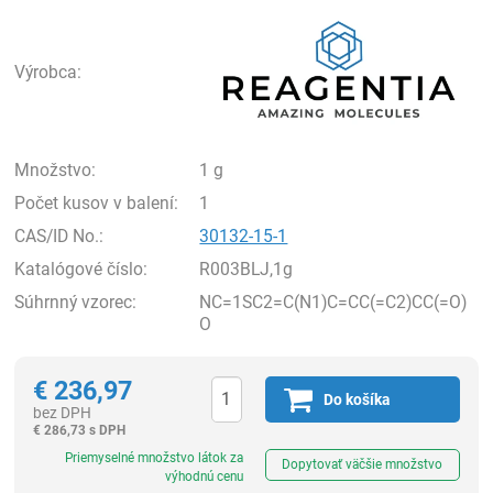
Rea
Výrobca:
Množstvo:
1 g
Počet kusov v balení:
1
CAS/ID No.:
30132-15-1
Katalógové číslo:
R003BLJ,1g
Súhrnný vzorec:
NC=1SC2=C(N1)C=CC(=C2)CC(=O)
O
€
236,97
Do košíka
bez DPH
€
286,73 s DPH
Ks
Priemyselné množstvo látok za
Dopytovať väčšie množstvo
výhodnú cenu