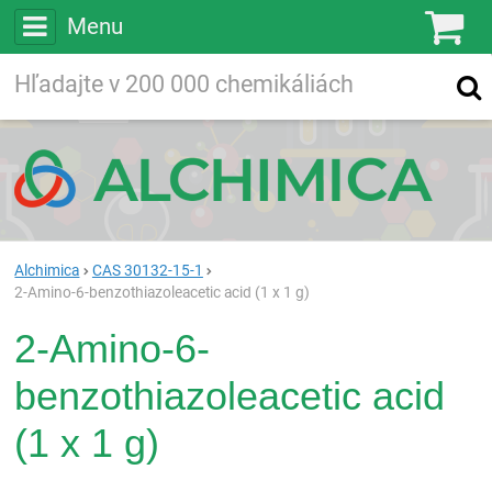
Menu
Ko
Vyhľadávajte
Vyhľadávanie
vo viac ako
200 000
chemických látkach
Hľadaj
Alchimica
CAS 30132-15-1
2-Amino-6-benzothiazoleacetic acid (1 x 1 g)
2-Amino-6-
benzothiazoleacetic acid
(1 x 1 g)