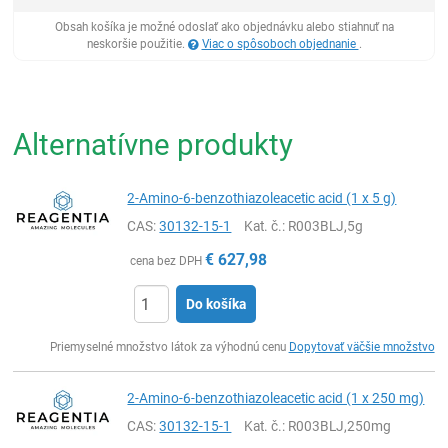
Obsah košíka je možné odoslať ako objednávku alebo stiahnuť na
neskoršie použitie.
Viac o spôsoboch objednanie
.
Alternatívne produkty
2-Amino-6-benzothiazoleacetic acid (1 x 5 g)
CAS:
30132-15-1
Kat. č.
: R003BLJ,5g
€
627,98
cena bez DPH
Do košíka
Ks
Priemyselné množstvo látok za výhodnú cenu
Dopytovať väčšie množstvo
2-Amino-6-benzothiazoleacetic acid (1 x 250 mg)
CAS:
30132-15-1
Kat. č.
: R003BLJ,250mg