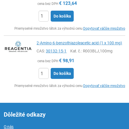
€
123,64
cena bez DPH
Do košíka
Ks
Priemyselné množstvo látok za výhodnú cenu
Dopytovať väčšie množstvo
2-Amino-6-benzothiazoleacetic acid (1 x 100 mg)
CAS:
30132-15-1
Kat. č.
: R003BLJ,100mg
€
98,91
cena bez DPH
Do košíka
Ks
Priemyselné množstvo látok za výhodnú cenu
Dopytovať väčšie množstvo
Dôležité odkazy
O nás