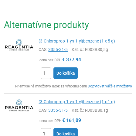
Alternatívne produkty
(3-Chloroprop-1-yn-1-yl)benzene (1 x 5 g)
CAS:
3355-31-5
Kat. č.
: R003BS0,5g
€
377,94
cena bez DPH
Do košíka
Ks
Priemyselné množstvo látok za výhodnú cenu
Dopytovať väčšie množstvo
(3-Chloroprop-1-yn-1-yl)benzene (1 x 1 g)
CAS:
3355-31-5
Kat. č.
: R003BS0,1g
€
161,09
cena bez DPH
Do košíka