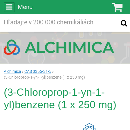
Menu
Ko
Vyhľadávajte
Vyhľadávanie
vo viac ako
200 000
chemických látkach
Hľadaj
Alchimica
CAS 3355-31-5
(3-Chloroprop-1-yn-1-yl)benzene (1 x 250 mg)
(3-Chloroprop-1-yn-1-
yl)benzene (1 x 250 mg)
Rea