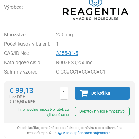
Výrobca:
Množstvo:
250 mg
Počet kusov v balení:
1
CAS/ID No.:
3355-31-5
Katalógové číslo:
R003BS0,250mg
Súhrnný vzorec:
ClCC#CC1=CC=CC=C1
€
99,13
Do košíka
bez DPH
€
119,95 s DPH
Ks
Priemyselné množstvo látok za
Dopytovať väčšie množstvo
výhodnú cenu
Obsah košíka je možné odoslať ako objednávku alebo stiahnuť na
neskoršie použitie.
Viac o spôsoboch objednanie
.