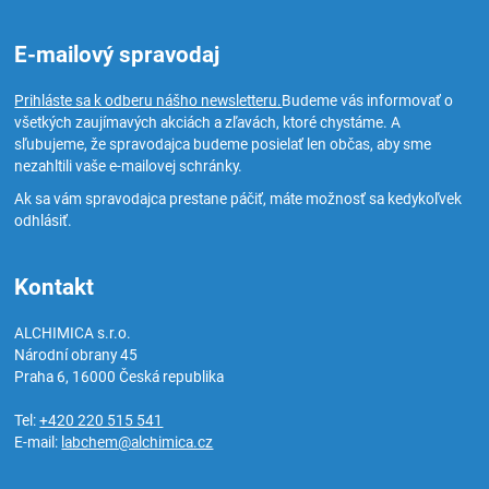
E-mailový spravodaj
Prihláste sa k odberu nášho newsletteru.
Budeme vás informovať o
všetkých zaujímavých akciách a zľavách, ktoré chystáme. A
sľubujeme, že spravodajca budeme posielať len občas, aby sme
nezahltili vaše e-mailovej schránky.
Ak sa vám spravodajca prestane páčiť, máte možnosť sa kedykoľvek
odhlásiť.
Kontakt
ALCHIMICA s.r.o.
Národní obrany 45
Praha 6
,
16000
Česká republika
Tel:
+420 220 515 541
E-mail:
labchem@alchimica.cz