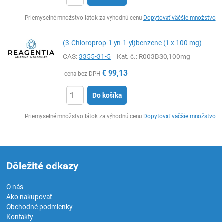
Ks
Priemyselné množstvo látok za výhodnú cenu
Dopytovať väčšie množstvo
(3-Chloroprop-1-yn-1-yl)benzene (1 x 100 mg)
CAS:
3355-31-5
Kat. č.
: R003BS0,100mg
€
99,13
cena bez DPH
Do košíka
Ks
Priemyselné množstvo látok za výhodnú cenu
Dopytovať väčšie množstvo
Dôležité odkazy
O nás
Ako nakupovať
Obchodné podmienky
Kontakty