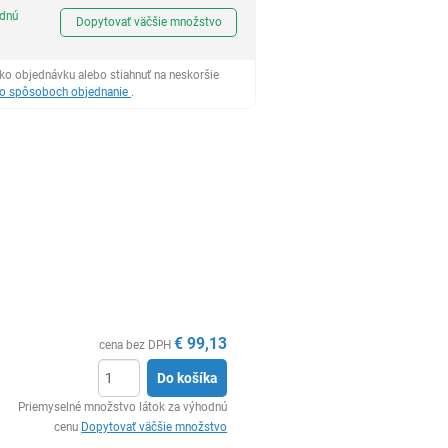
Ks
odnú
Dopytovať väčšie množstvo
ko objednávku alebo stiahnuť na neskoršie
 o spôsoboch objednanie
.
€
99,13
cena bez DPH
Do košíka
Ks
Priemyselné množstvo látok za výhodnú
cenu
Dopytovať väčšie množstvo