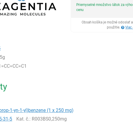
Priemyselné množstvo látok za výh
cenu
Obsah košíka je možné odoslať a
použitie.
Viac
5
5g
1=CC=CC=C1
ty
prop-1-yn-1-yl)benzene (1 x 250 mg)
5-31-5
Kat. č.
: R003BS0,250mg