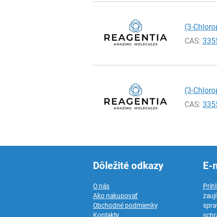
(3-Chloro
CAS:
335
(3-Chloro
CAS:
335
Dôležité odkazy
E-
O nás
Prih
Ako nakupovať
zauj
Obchodné podmienky
spra
Kontakty
schr