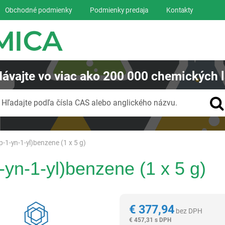
Obchodné podmienky
Podmienky predaja
Kontakty
ávajte
vo viac ako
200 000
chemických l
Vyhľadávanie
Hľadajte podľa čísla CAS alebo anglického názvu.
-1-yn-1-yl)benzene (1 x 5 g)
-yn-1-yl)benzene (1 x 5 g)
Reagentia
€
377,94
bez DPH
€
457,31 s DPH