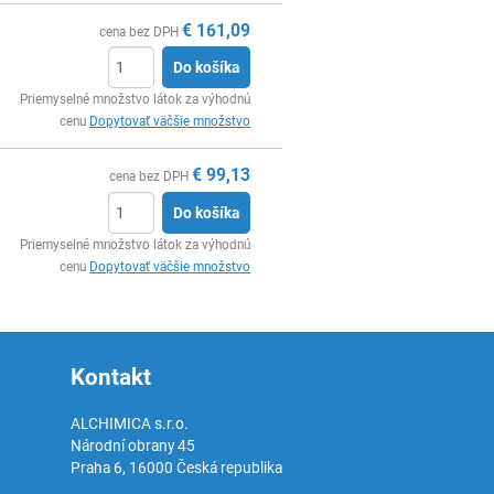
€
161,09
cena bez DPH
Do košíka
Ks
Priemyselné množstvo látok za výhodnú
cenu
Dopytovať väčšie množstvo
€
99,13
cena bez DPH
Do košíka
Ks
Priemyselné množstvo látok za výhodnú
cenu
Dopytovať väčšie množstvo
Kontakt
ALCHIMICA s.r.o.
Národní obrany 45
Praha 6
,
16000
Česká republika