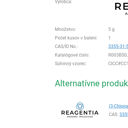
Výrobca:
Množstvo:
5 g
Počet kusov v balení:
1
CAS/ID No.:
3355-31-
Katalógové číslo:
R003BS0,
Súhrnný vzorec:
ClCC#CC
Alternatívne produk
(3-Chloro
CAS:
335