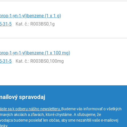
prop-1-yn-1-yl)benzene (1 x 1 g)
5-31-5
Kat. č.
: R003BS0,1g
prop-1-yn-1-yl)benzene (1 x 100 mg)
5-31-5
Kat. č.
: R003BS0,100mg
mailový spravodaj
láste sa k odberu nášho newsletteru.
Budeme vás informovať o všetkých
ímavých akciách a zľavách, ktoré chystáme. A sľubujeme, že
vodajca budeme posielať len občas, aby sme nezahltili vaše e-mailovej
ánky.