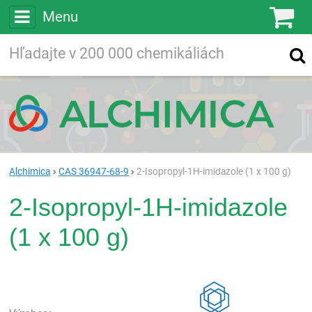
Menu
Ko
Vyhľadávajte
Vyhľadávanie
vo viac ako
200 000
chemických látkach
Hľadaj
Alchimica
CAS 36947-68-9
2-Isopropyl-1H-imidazole (1 x 100 g)
2-Isopropyl-1H-imidazole
(1 x 100 g)
Rea