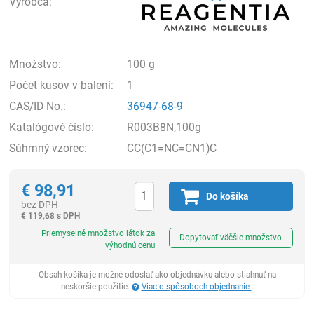
Výrobca:
Množstvo:
100 g
Počet kusov v balení:
1
CAS/ID No.:
36947-68-9
Katalógové číslo:
R003B8N,100g
Súhrnný vzorec:
CC(C1=NC=CN1)C
€
98,91
Do košíka
bez DPH
€
119,68 s DPH
Ks
Priemyselné množstvo látok za
Dopytovať väčšie množstvo
výhodnú cenu
Obsah košíka je možné odoslať ako objednávku alebo stiahnuť na
neskoršie použitie.
Viac o spôsoboch objednanie
.