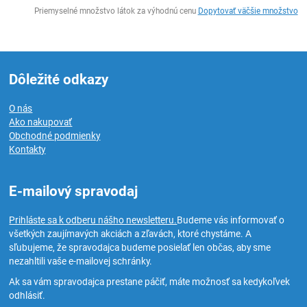
Ks
Priemyselné množstvo látok za výhodnú cenu
Dopytovať väčšie množstvo
Dôležité odkazy
O nás
Ako nakupovať
Obchodné podmienky
Kontakty
E-mailový spravodaj
Prihláste sa k odberu nášho newsletteru.
Budeme vás informovať o
všetkých zaujímavých akciách a zľavách, ktoré chystáme. A
sľubujeme, že spravodajca budeme posielať len občas, aby sme
nezahltili vaše e-mailovej schránky.
Ak sa vám spravodajca prestane páčiť, máte možnosť sa kedykoľvek
odhlásiť.