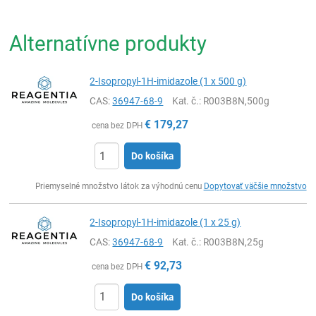
Alternatívne produkty
2-Isopropyl-1H-imidazole (1 x 500 g)
CAS:
36947-68-9
Kat. č.
: R003B8N,500g
€
179,27
cena bez DPH
Do košíka
Ks
Priemyselné množstvo látok za výhodnú cenu
Dopytovať väčšie množstvo
2-Isopropyl-1H-imidazole (1 x 25 g)
CAS:
36947-68-9
Kat. č.
: R003B8N,25g
€
92,73
cena bez DPH
Do košíka