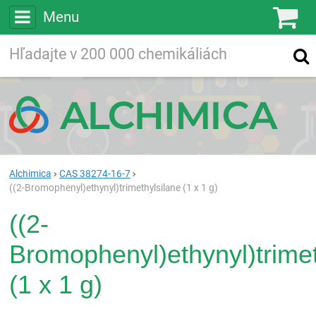
Menu
Ko
Vyhľadávajte
Vyhľadávanie
vo viac ako
200 000
chemických látkach
Hľadaj
Alchimica
CAS 38274-16-7
((2-Bromophenyl)ethynyl)trimethylsilane (1 x 1 g)
((2-
Bromophenyl)ethynyl)trimet
(1 x 1 g)