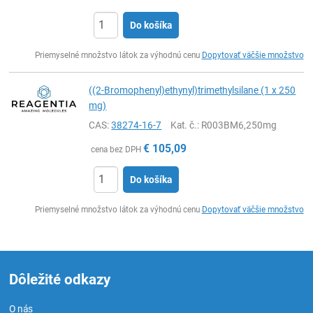
Do košíka
Ks
Priemyselné množstvo látok za výhodnú cenu
Dopytovať väčšie množstvo
((2-Bromophenyl)ethynyl)trimethylsilane (1 x 250
mg)
CAS:
38274-16-7
Kat. č.
: R003BM6,250mg
€
105,09
cena bez DPH
Do košíka
Ks
Priemyselné množstvo látok za výhodnú cenu
Dopytovať väčšie množstvo
Dôležité odkazy
O nás