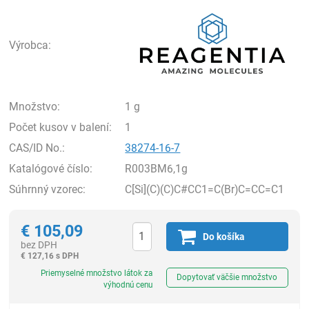
Rea
Výrobca:
Množstvo:
1 g
Počet kusov v balení:
1
CAS/ID No.:
38274-16-7
Katalógové číslo:
R003BM6,1g
Súhrnný vzorec:
C[Si](C)(C)C#CC1=C(Br)C=CC=C1
€
105,09
Do košíka
bez DPH
€
127,16 s DPH
Ks
Priemyselné množstvo látok za
Dopytovať väčšie množstvo
výhodnú cenu