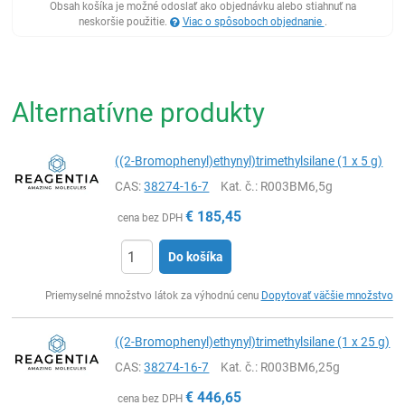
Obsah košíka je možné odoslať ako objednávku alebo stiahnuť na
neskoršie použitie.
Viac o spôsoboch objednanie
.
Alternatívne produkty
((2-Bromophenyl)ethynyl)trimethylsilane (1 x 5 g)
CAS:
38274-16-7
Kat. č.
: R003BM6,5g
€
185,45
cena bez DPH
Do košíka
Ks
Priemyselné množstvo látok za výhodnú cenu
Dopytovať väčšie množstvo
((2-Bromophenyl)ethynyl)trimethylsilane (1 x 25 g)
CAS:
38274-16-7
Kat. č.
: R003BM6,25g
€
446,65
cena bez DPH