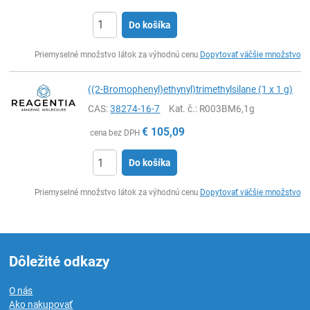
Do košíka
Ks
Priemyselné množstvo látok za výhodnú cenu
Dopytovať väčšie množstvo
((2-Bromophenyl)ethynyl)trimethylsilane (1 x 1 g)
CAS:
38274-16-7
Kat. č.
: R003BM6,1g
€
105,09
cena bez DPH
Do košíka
Ks
Priemyselné množstvo látok za výhodnú cenu
Dopytovať väčšie množstvo
Dôležité odkazy
O nás
Ako nakupovať