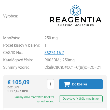
Rea
Výrobca:
Množstvo:
250 mg
Počet kusov v balení:
1
CAS/ID No.:
38274-16-7
Katalógové číslo:
R003BM6,250mg
Súhrnný vzorec:
C[Si](C)(C)C#CC1=C(Br)C=CC=C1
€
105,09
Do košíka
bez DPH
€
127,16 s DPH
Ks
Priemyselné množstvo látok za
Dopytovať väčšie množstvo
výhodnú cenu