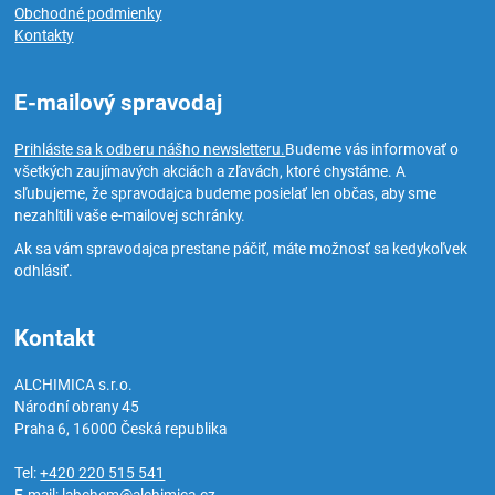
Obchodné podmienky
Kontakty
E-mailový spravodaj
Prihláste sa k odberu nášho newsletteru.
Budeme vás informovať o
všetkých zaujímavých akciách a zľavách, ktoré chystáme. A
sľubujeme, že spravodajca budeme posielať len občas, aby sme
nezahltili vaše e-mailovej schránky.
Ak sa vám spravodajca prestane páčiť, máte možnosť sa kedykoľvek
odhlásiť.
Kontakt
ALCHIMICA s.r.o.
Národní obrany 45
Praha 6
,
16000
Česká republika
Tel:
+420 220 515 541