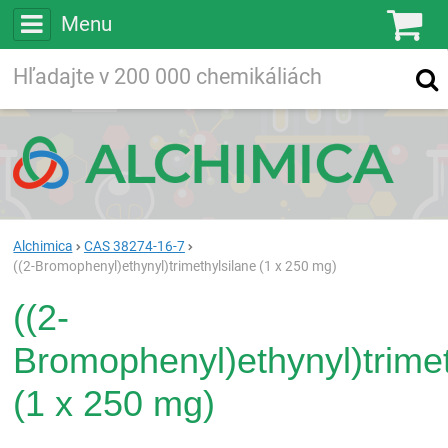
Menu
Ko
Vyhľadávajte
Vyhľadávanie
vo viac ako
200 000
chemických látkach
Hľadaj
Alchimica
CAS 38274-16-7
((2-Bromophenyl)ethynyl)trimethylsilane (1 x 250 mg)
((2-
Bromophenyl)ethynyl)trimet
(1 x 250 mg)