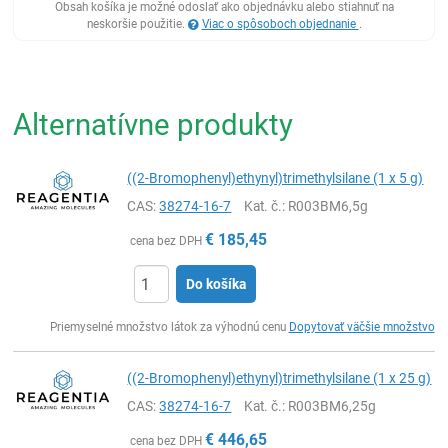
Obsah košíka je možné odoslať ako objednávku alebo stiahnuť na
neskoršie použitie.
Viac o spôsoboch objednanie
.
Alternatívne produkty
((2-Bromophenyl)ethynyl)trimethylsilane (1 x 5 g)
CAS:
38274-16-7
Kat. č.
: R003BM6,5g
€
185,45
cena bez DPH
Do košíka
Ks
Priemyselné množstvo látok za výhodnú cenu
Dopytovať väčšie množstvo
((2-Bromophenyl)ethynyl)trimethylsilane (1 x 25 g)
CAS:
38274-16-7
Kat. č.
: R003BM6,25g
€
446,65
cena bez DPH