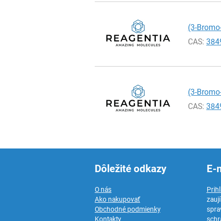
(3-Bromo
CAS:
384
(3-Bromo
CAS:
384
Dôležité odkazy
E-
O nás
Prih
Ako nakupovať
zauj
Obchodné podmienky
spra
Kontakty
schr