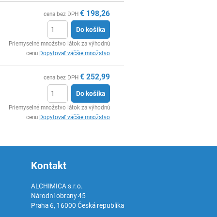
€
198,26
cena bez DPH
Do košíka
Ks
Priemyselné množstvo látok za výhodnú
cenu
Dopytovať väčšie množstvo
€
252,99
cena bez DPH
Do košíka
Ks
Priemyselné množstvo látok za výhodnú
cenu
Dopytovať väčšie množstvo
Kontakt
ALCHIMICA s.r.o.
Národní obrany 45
Praha 6
,
16000
Česká republika