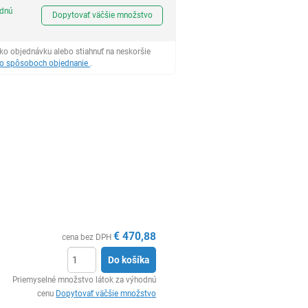
Ks
odnú
Dopytovať väčšie množstvo
ko objednávku alebo stiahnuť na neskoršie
 o spôsoboch objednanie
.
€
470,88
cena bez DPH
Do košíka
Ks
Priemyselné množstvo látok za výhodnú
cenu
Dopytovať väčšie množstvo