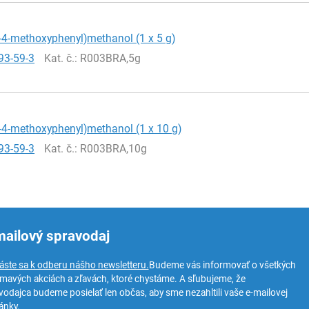
-4-methoxyphenyl)methanol (1 x 5 g)
93-59-3
Kat. č.
: R003BRA,5g
-4-methoxyphenyl)methanol (1 x 10 g)
93-59-3
Kat. č.
: R003BRA,10g
mailový spravodaj
láste sa k odberu nášho newsletteru.
Budeme vás informovať o všetkých
ímavých akciách a zľavách, ktoré chystáme. A sľubujeme, že
vodajca budeme posielať len občas, aby sme nezahltili vaše e-mailovej
ánky.