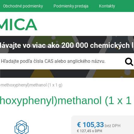
Obchodné podmienky
Podmienky predaja
Kontakty
ávajte
vo viac ako
200 000
chemických l
Vyhľadávanie
Hľadajte podľa čísla CAS alebo anglického názvu.
methoxyphenyl)methanol (1 x 1 g)
hoxyphenyl)methanol (1 x 1 
Reagentia
€
105,33
bez DPH
€
127,45 s DPH