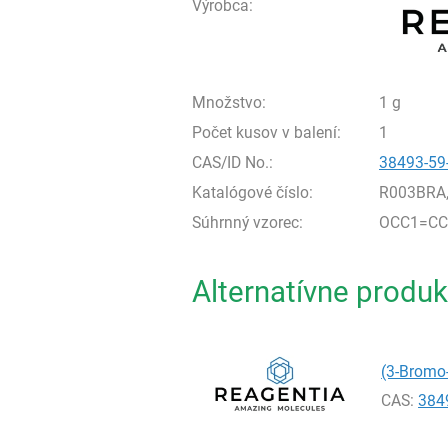
Výrobca:
Množstvo:
1 g
Počet kusov v balení:
1
CAS/ID No.:
38493-59
Katalógové číslo:
R003BRA
Súhrnný vzorec:
OCC1=CC
Alternatívne produk
(3-Bromo
CAS:
384