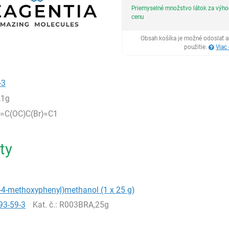
Priemyselné množstvo látok za výh
cenu
Obsah košíka je možné odoslať a
použitie.
Viac
-3
,1g
=C(OC)C(Br)=C1
ty
-4-methoxyphenyl)methanol (1 x 25 g)
93-59-3
Kat. č.
: R003BRA,25g