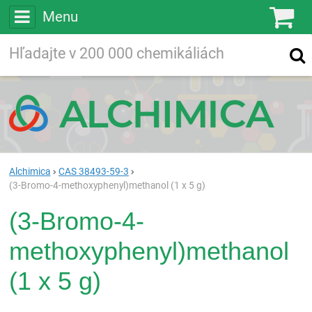
Menu
Ko
Vyhľadávajte
Vyhľadávanie
vo viac ako
200 000
chemických látkach
Hľadaj
Alchimica
CAS 38493-59-3
(3-Bromo-4-methoxyphenyl)methanol (1 x 5 g)
(3-Bromo-4-
methoxyphenyl)methanol
(1 x 5 g)