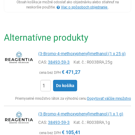
Obsah košíka je možné odoslať ako objednávku alebo stiahnuť na
neskoršie použitie.
Viac o spôsoboch objednanie
.
Alternatívne produkty
(3-Bromo-4-methoxyphenyl)methanol (1 x 25 g)
CAS:
38493-59-3
Kat. č.
: R003BRA,25g
€
471,27
cena bez DPH
Do košíka
Ks
Priemyselné množstvo látok za výhodnú cenu
Dopytovať väčšie množstvo
(3-Bromo-4-methoxyphenyl)methanol (1 x 1 g)
CAS:
38493-59-3
Kat. č.
: R003BRA,1g
€
105,41
cena bez DPH