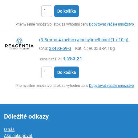
Do košíka
Ks
Priemyselné množstvo látok za výhodnú cenu
Dopytovať väčšie množstvo
(3-Bromo-4-methoxyphenyl)methanol (1 x 10 g)
CAS:
38493-59-3
Kat. č.
: R003BRA,10g
€
253,21
cena bez DPH
Do košíka
Ks
Priemyselné množstvo látok za výhodnú cenu
Dopytovať väčšie množstvo
Dôležité odkazy
O nás
Ako nakupovať