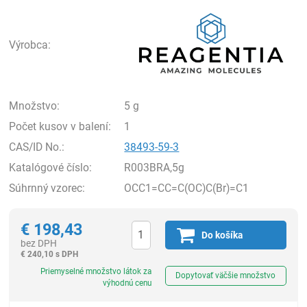
Rea
Výrobca:
Množstvo:
5 g
Počet kusov v balení:
1
CAS/ID No.:
38493-59-3
Katalógové číslo:
R003BRA,5g
Súhrnný vzorec:
OCC1=CC=C(OC)C(Br)=C1
€
198,43
Do košíka
bez DPH
€
240,10 s DPH
Ks
Priemyselné množstvo látok za
Dopytovať väčšie množstvo
výhodnú cenu