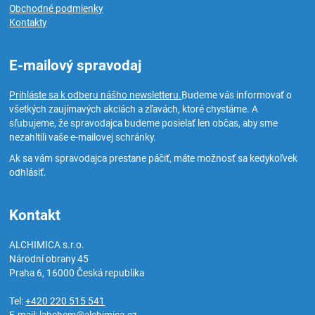
Obchodné podmienky
Kontakty
E-mailový spravodaj
Prihláste sa k odberu nášho newsletteru.
Budeme vás informovať o
všetkých zaujímavých akciách a zľavách, ktoré chystáme. A
sľubujeme, že spravodajca budeme posielať len občas, aby sme
nezahltili vaše e-mailovej schránky.
Ak sa vám spravodajca prestane páčiť, máte možnosť sa kedykoľvek
odhlásiť.
Kontakt
ALCHIMICA s.r.o.
Národní obrany 45
Praha 6
,
16000
Česká republika
Tel:
+420 220 515 541