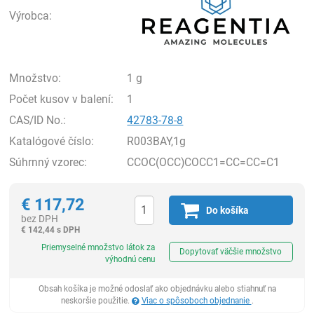
Výrobca:
Množstvo:
1 g
Počet kusov v balení:
1
CAS/ID No.:
42783-78-8
Katalógové číslo:
R003BAY,1g
Súhrnný vzorec:
CCOC(OCC)COCC1=CC=CC=C1
€
117,72
Do košíka
bez DPH
€
142,44 s DPH
Ks
Priemyselné množstvo látok za
Dopytovať väčšie množstvo
výhodnú cenu
Obsah košíka je možné odoslať ako objednávku alebo stiahnuť na
neskoršie použitie.
Viac o spôsoboch objednanie
.