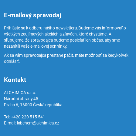
E-mailový spravodaj
Prihláste sa k odberu nášho newsletteru.
Budeme vás informovať o
všetkých zaujímavých akciách a zľavách, ktoré chystáme. A
sľubujeme, že spravodajca budeme posielať len občas, aby sme
nezahltili vaše e-mailovej schránky.
Ak sa vám spravodajca prestane páčiť, máte možnosť sa kedykoľvek
odhlásiť.
Kontakt
ALCHIMICA s.r.o.
Národní obrany 45
Praha 6
,
16000
Česká republika
Tel:
+420 220 515 541
E-mail:
labchem@alchimica.cz