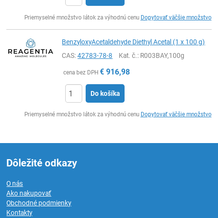
Ks
Priemyselné množstvo látok za výhodnú cenu
Dopytovať väčšie množstvo
BenzyloxyAcetaldehyde Diethyl Acetal (1 x 100 g)
CAS:
42783-78-8
Kat. č.
: R003BAY,100g
€
916,98
cena bez DPH
Do košíka
Ks
Priemyselné množstvo látok za výhodnú cenu
Dopytovať väčšie množstvo
Dôležité odkazy
O nás
Ako nakupovať
Obchodné podmienky
Kontakty