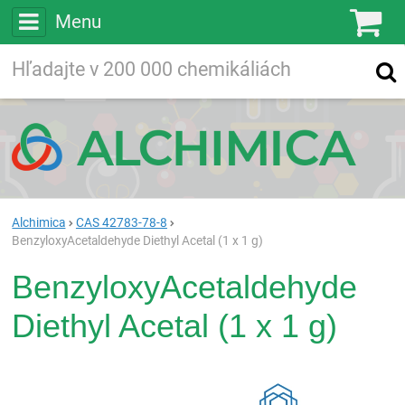
Menu
Ko
Vyhľadávajte
Vyhľadávanie
vo viac ako
200 000
chemických látkach
Hľadaj
Alchimica
CAS 42783-78-8
BenzyloxyAcetaldehyde Diethyl Acetal (1 x 1 g)
BenzyloxyAcetaldehyde
Diethyl Acetal (1 x 1 g)
Rea