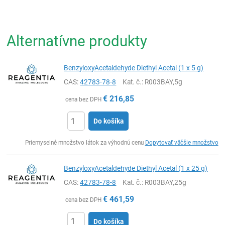
Alternatívne produkty
BenzyloxyAcetaldehyde Diethyl Acetal (1 x 5 g)
CAS:
42783-78-8
Kat. č.
: R003BAY,5g
€
216,85
cena bez DPH
Do košíka
Ks
Priemyselné množstvo látok za výhodnú cenu
Dopytovať väčšie množstvo
BenzyloxyAcetaldehyde Diethyl Acetal (1 x 25 g)
CAS:
42783-78-8
Kat. č.
: R003BAY,25g
€
461,59
cena bez DPH
Do košíka