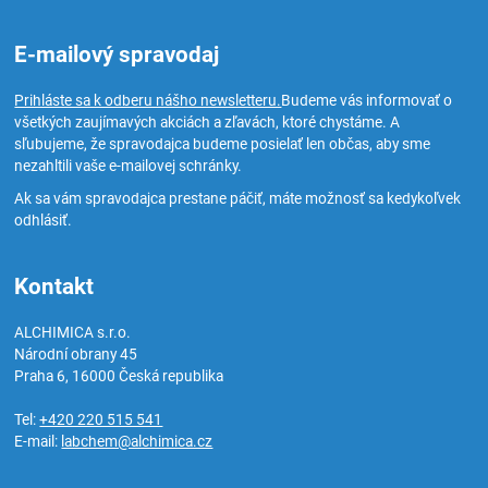
E-mailový spravodaj
Prihláste sa k odberu nášho newsletteru.
Budeme vás informovať o
všetkých zaujímavých akciách a zľavách, ktoré chystáme. A
sľubujeme, že spravodajca budeme posielať len občas, aby sme
nezahltili vaše e-mailovej schránky.
Ak sa vám spravodajca prestane páčiť, máte možnosť sa kedykoľvek
odhlásiť.
Kontakt
ALCHIMICA s.r.o.
Národní obrany 45
Praha 6
,
16000
Česká republika
Tel:
+420 220 515 541
E-mail:
labchem@alchimica.cz