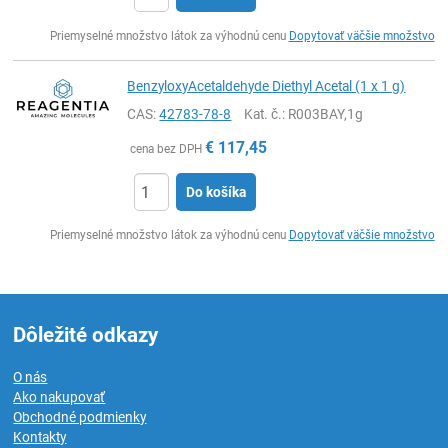
Ks
Priemyselné množstvo látok za výhodnú cenu
Dopytovať väčšie množstvo
BenzyloxyAcetaldehyde Diethyl Acetal (1 x 1 g)
CAS:
42783-78-8
Kat. č.
: R003BAY,1g
€
117,45
cena bez DPH
Do košíka
Ks
Priemyselné množstvo látok za výhodnú cenu
Dopytovať väčšie množstvo
Dôležité odkazy
O nás
Ako nakupovať
Obchodné podmienky
Kontakty