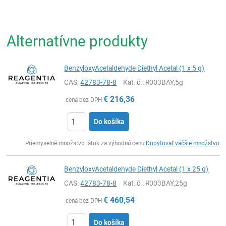
Alternatívne produkty
BenzyloxyAcetaldehyde Diethyl Acetal (1 x 5 g)
CAS:
42783-78-8
Kat. č.
: R003BAY,5g
€
216,36
cena bez DPH
Do košíka
Ks
Priemyselné množstvo látok za výhodnú cenu
Dopytovať väčšie množstvo
BenzyloxyAcetaldehyde Diethyl Acetal (1 x 25 g)
CAS:
42783-78-8
Kat. č.
: R003BAY,25g
€
460,54
cena bez DPH
Do košíka