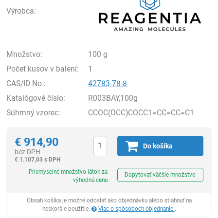
Výrobca:
Množstvo:
100 g
Počet kusov v balení:
1
CAS/ID No.:
42783-78-8
Katalógové číslo:
R003BAY,100g
Súhrnný vzorec:
CCOC(OCC)COCC1=CC=CC=C1
€
914,90
Do košíka
bez DPH
€
1.107,03 s DPH
Ks
Priemyselné množstvo látok za
Dopytovať väčšie množstvo
výhodnú cenu
Obsah košíka je možné odoslať ako objednávku alebo stiahnuť na
neskoršie použitie.
Viac o spôsoboch objednanie
.