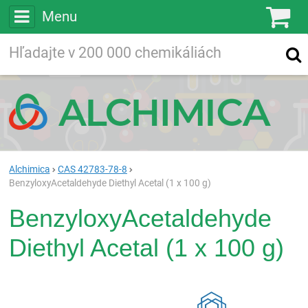
Menu
Ko
Vyhľadávajte
Vyhľadávanie
vo viac ako
200 000
chemických látkach
Hľadaj
Alchimica
CAS 42783-78-8
BenzyloxyAcetaldehyde Diethyl Acetal (1 x 100 g)
BenzyloxyAcetaldehyde
Diethyl Acetal (1 x 100 g)
Rea