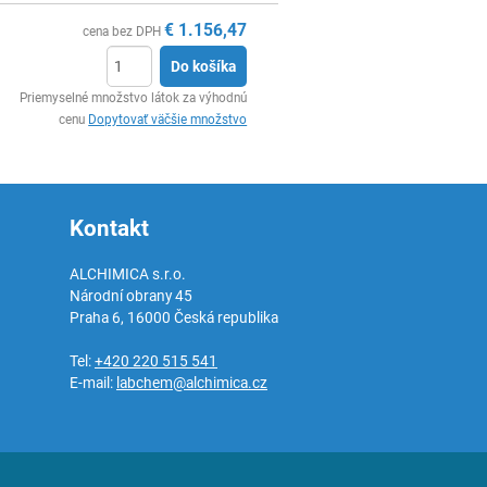
€
1.156,47
cena bez DPH
Do košíka
Ks
Priemyselné množstvo látok za výhodnú
cenu
Dopytovať väčšie množstvo
Kontakt
ALCHIMICA s.r.o.
Národní obrany 45
Praha 6
,
16000
Česká republika
Tel:
+420 220 515 541
E-mail:
labchem@alchimica.cz