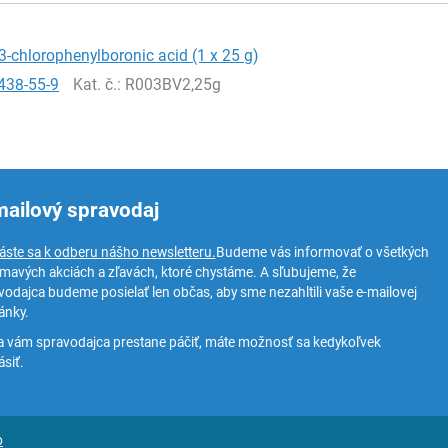
3-chlorophenylboronic acid (1 x 25 g)
438-55-9
Kat. č.
: R003BV2,25g
mailový spravodaj
láste sa k odberu nášho newsletteru.
Budeme vás informovať o všetkých
ímavých akciách a zľavách, ktoré chystáme. A sľubujeme, že
vodajca budeme posielať len občas, aby sme nezahltili vaše e-mailovej
ánky.
a vám spravodajca prestane páčiť, máte možnosť sa kedykoľvek
siť.
o