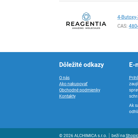
4-Butoxy-
CAS:
480
Dôležité odkazy
E-
O nás
Prih
Ako nakupovať
zauj
Obchodné podmienky
spra
Kontakty
schr
Ak s
odhlá
© 2026 ALCHIMICA s.r.o.
beží na
Shopi