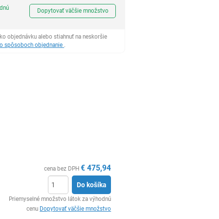
Ks
odnú
Dopytovať väčšie množstvo
ko objednávku alebo stiahnuť na neskoršie
 o spôsoboch objednanie
.
€
475,94
cena bez DPH
Do košíka
Ks
Priemyselné množstvo látok za výhodnú
cenu
Dopytovať väčšie množstvo