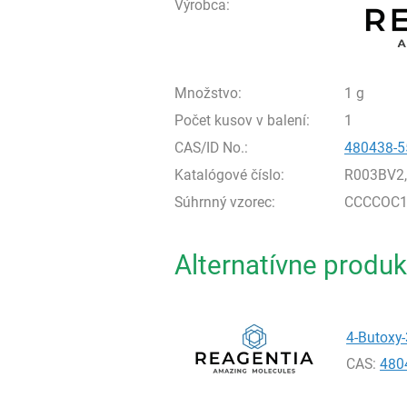
Výrobca:
Množstvo:
1 g
Počet kusov v balení:
1
CAS/ID No.:
480438-5
Katalógové číslo:
R003BV2
Súhrnný vzorec:
CCCCOC1=
Alternatívne produk
4-Butoxy-
CAS:
480