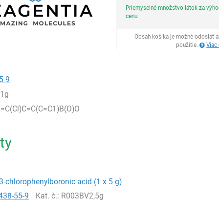
Priemyselné množstvo látok za výh
cenu
Obsah košíka je možné odoslať a
použitie.
Viac
5-9
,1g
C(Cl)C=C(C=C1)B(O)O
ty
3-chlorophenylboronic acid (1 x 5 g)
438-55-9
Kat. č.
: R003BV2,5g