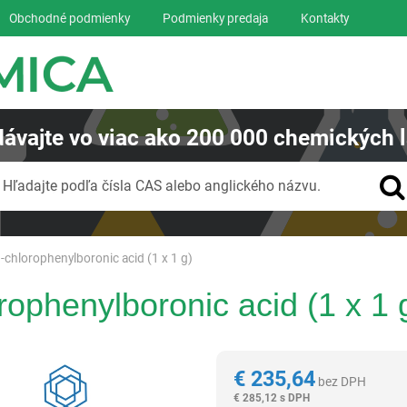
Obchodné podmienky
Podmienky predaja
Kontakty
ávajte
vo viac ako
200 000
chemických l
Vyhľadávanie
Hľadajte podľa čísla CAS alebo anglického názvu.
-chlorophenylboronic acid (1 x 1 g)
rophenylboronic acid (1 x 1 
Reagentia
€
235,64
bez DPH
€
285,12 s DPH