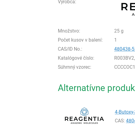
Výrobca:
Množstvo:
25 g
Počet kusov v balení:
1
CAS/ID No.:
480438-5
Katalógové číslo:
R003BV2
Súhrnný vzorec:
CCCCOC1=
Alternatívne produk
4-Butoxy-
CAS:
480