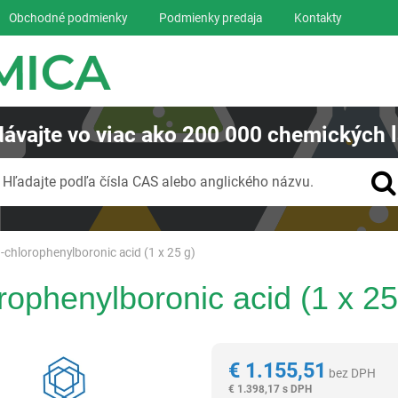
Obchodné podmienky
Podmienky predaja
Kontakty
ávajte
vo viac ako
200 000
chemických l
Vyhľadávanie
Hľadajte podľa čísla CAS alebo anglického názvu.
-chlorophenylboronic acid (1 x 25 g)
rophenylboronic acid (1 x 25
Reagentia
€
1.155,51
bez DPH
€
1.398,17 s DPH