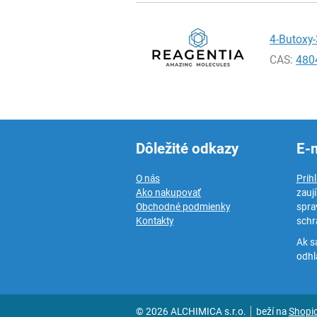
4-Butoxy-
CAS:
480
Dôležité odkazy
E-
O nás
Prih
Ako nakupovať
zauj
Obchodné podmienky
spra
Kontakty
schr
Ak s
odhlá
© 2026 ALCHIMICA s.r.o.
beží na
Shopi