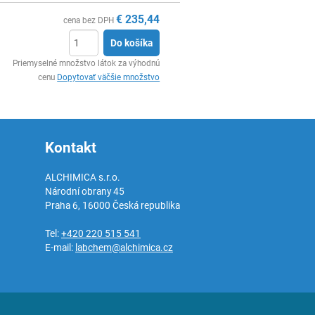
€
235,44
cena bez DPH
Do košíka
Ks
Priemyselné množstvo látok za výhodnú
cenu
Dopytovať väčšie množstvo
Kontakt
ALCHIMICA s.r.o.
Národní obrany 45
Praha 6
,
16000
Česká republika
Tel:
+420 220 515 541
E-mail:
labchem@alchimica.cz