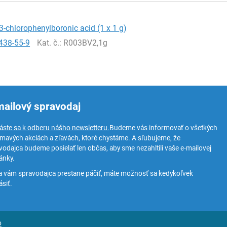
3-chlorophenylboronic acid (1 x 1 g)
438-55-9
Kat. č.
: R003BV2,1g
mailový spravodaj
láste sa k odberu nášho newsletteru.
Budeme vás informovať o všetkých
ímavých akciách a zľavách, ktoré chystáme. A sľubujeme, že
vodajca budeme posielať len občas, aby sme nezahltili vaše e-mailovej
ánky.
a vám spravodajca prestane páčiť, máte možnosť sa kedykoľvek
siť.
o