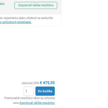
Ks
odnú
Dopytovať väčšie množstvo
ko objednávku alebo stiahnuť na neskoršie
 o spôsoboch objednanie
.
€
475,55
cena bez DPH
Do košíka
Ks
Priemyselné množstvo látok za výhodnú
cenu
Dopytovať väčšie množstvo