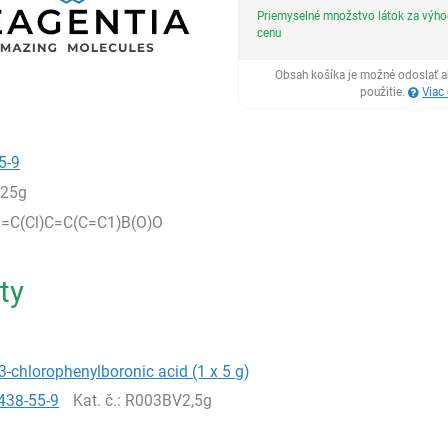
Priemyselné množstvo látok za výh
cenu
Obsah košíka je možné odoslať a
použitie.
Viac
5-9
,25g
C(Cl)C=C(C=C1)B(O)O
ty
3-chlorophenylboronic acid (1 x 5 g)
438-55-9
Kat. č.
: R003BV2,5g