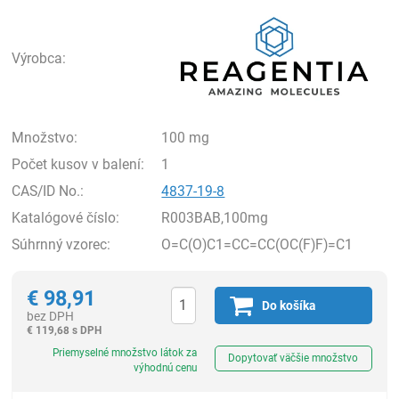
Rea
Výrobca:
Množstvo:
100 mg
Počet kusov v balení:
1
CAS/ID No.:
4837-19-8
Katalógové číslo:
R003BAB,100mg
Súhrnný vzorec:
O=C(O)C1=CC=CC(OC(F)F)=C1
€
98,91
Do košíka
bez DPH
€
119,68 s DPH
Ks
Priemyselné množstvo látok za
Dopytovať väčšie množstvo
výhodnú cenu