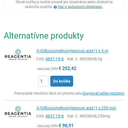
Obsah košíka je možné odoslať ako objednávku alebo stiahnuť na
neskoršie použitie.
Viac o spôsoboch objednanie
.
Alternatívne produkty
3-(Difluoromethoxy)benzoic acid (1 x 5 g)
CAS:
4837-19-8
Kat. č.
: R003BAB,5g
€
252,42
cena bez DPH
Do košíka
Ks
Priemyselné množstvo látok za výhodnú cenu
Dopytovať väčšie množstvo
3-(Difluoromethoxy)benzoic acid (1 x 250 mg)
CAS:
4837-19-8
Kat. č.
: R003BAB,250mg
€
98,91
cena bez DPH