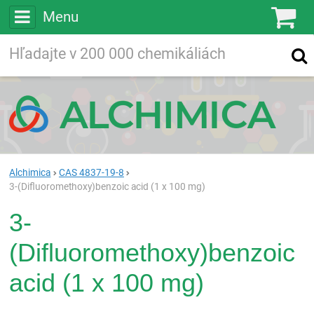
Menu
Ko
Vyhľadávajte
Vyhľadávanie
vo viac ako
200 000
chemických látkach
Hľadaj
Alchimica
CAS 4837-19-8
3-(Difluoromethoxy)benzoic acid (1 x 100 mg)
3-
(Difluoromethoxy)benzoic
acid (1 x 100 mg)