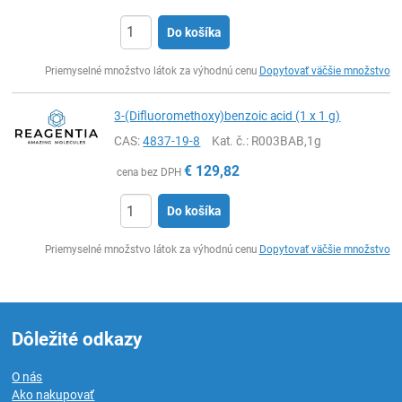
Do košíka
Ks
Priemyselné množstvo látok za výhodnú cenu
Dopytovať väčšie množstvo
3-(Difluoromethoxy)benzoic acid (1 x 1 g)
CAS:
4837-19-8
Kat. č.
: R003BAB,1g
€
129,82
cena bez DPH
Do košíka
Ks
Priemyselné množstvo látok za výhodnú cenu
Dopytovať väčšie množstvo
Dôležité odkazy
O nás
Ako nakupovať