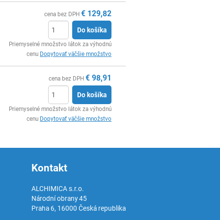
€
129,82
cena bez DPH
Do košíka
Ks
Priemyselné množstvo látok za výhodnú
cenu
Dopytovať väčšie množstvo
€
98,91
cena bez DPH
Do košíka
Ks
Priemyselné množstvo látok za výhodnú
cenu
Dopytovať väčšie množstvo
Kontakt
ALCHIMICA s.r.o.
Národní obrany 45
Praha 6
,
16000
Česká republika