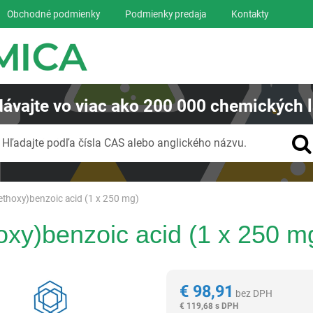
Obchodné podmienky
Podmienky predaja
Kontakty
ávajte
vo viac ako
200 000
chemických l
Vyhľadávanie
Hľadajte podľa čísla CAS alebo anglického názvu.
ethoxy)benzoic acid (1 x 250 mg)
oxy)benzoic acid (1 x 250 m
Reagentia
€
98,91
bez DPH
€
119,68 s DPH