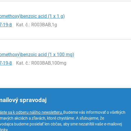
romethoxy)benzoic acid (1 x 1 g)
7-19-8
Kat. č.
: R003BAB,1g
romethoxy)benzoic acid (1 x 100 mg)
7-19-8
Kat. č.
: R003BAB,100mg
mailový spravodaj
láste sa k odberu nášho newsletteru.
Budeme vás informovať o všetkých
ímavých akciách a zľavách, ktoré chystáme. A sľubujeme, že
vodajca budeme posielať len občas, aby sme nezahltili vaše e-mailovej
ánky.