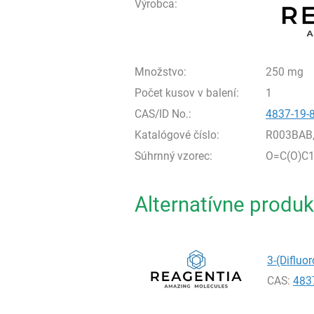
Výrobca:
Množstvo:
250 mg
Počet kusov v balení:
1
CAS/ID No.:
4837-19-
Katalógové číslo:
R003BAB
Súhrnný vzorec:
O=C(O)C1
Alternatívne produk
3-(Difluo
CAS:
483