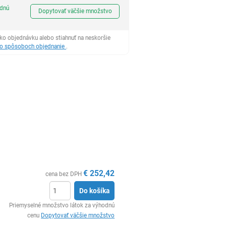
Ks
odnú
Dopytovať väčšie množstvo
ko objednávku alebo stiahnuť na neskoršie
 o spôsoboch objednanie
.
€
252,42
cena bez DPH
Do košíka
Ks
Priemyselné množstvo látok za výhodnú
cenu
Dopytovať väčšie množstvo