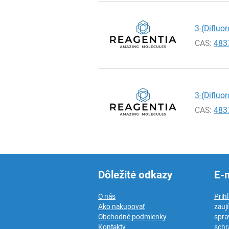
3-(Difluo
CAS:
483
3-(Difluo
CAS:
483
Dôležité odkazy
E-
O nás
Prih
Ako nakupovať
zauj
Obchodné podmienky
spra
Kontakty
schr