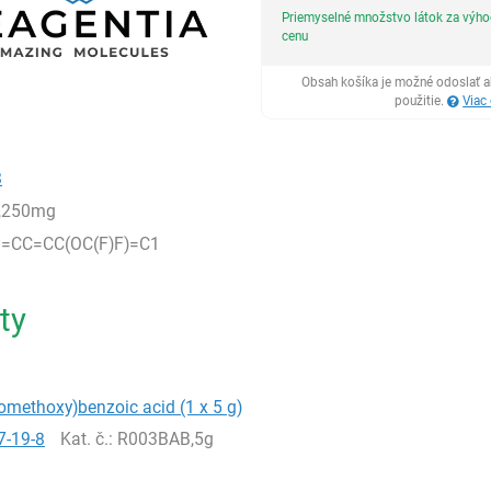
Priemyselné množstvo látok za výh
cenu
Obsah košíka je možné odoslať a
použitie.
Viac
8
,250mg
=CC=CC(OC(F)F)=C1
ty
romethoxy)benzoic acid (1 x 5 g)
7-19-8
Kat. č.
: R003BAB,5g