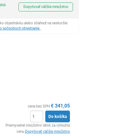
Ks
odnú
Dopytovať väčšie množstvo
ko objednávku alebo stiahnuť na neskoršie
 o spôsoboch objednanie
.
€
341,05
cena bez DPH
Do košíka
Ks
Priemyselné množstvo látok za výhodnú
cenu
Dopytovať väčšie množstvo