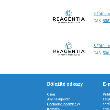
3-(Triflu
CAS:
508
3-(Triflu
CAS:
508
Dôležité odkazy
E-
O nás
Prih
Ako nakupovať
zauj
Obchodné podmienky
spra
Kontakty
schr