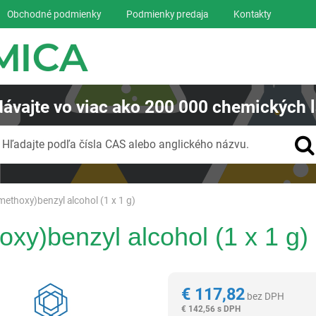
Obchodné podmienky
Podmienky predaja
Kontakty
ávajte
vo viac ako
200 000
chemických l
Vyhľadávanie
Hľadajte podľa čísla CAS alebo anglického názvu.
methoxy)benzyl alcohol (1 x 1 g)
oxy)benzyl alcohol (1 x 1 g)
Reagentia
€
117,82
bez DPH
€
142,56 s DPH