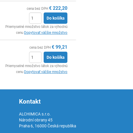
€
222,20
cena bez DPH
Do košíka
Ks
Priemyselné množstvo látok za výhodnú
cenu
Dopytovať väčšie množstvo
€
99,21
cena bez DPH
Do košíka
Ks
Priemyselné množstvo látok za výhodnú
cenu
Dopytovať väčšie množstvo
Kontakt
ALCHIMICA s.r.o.
Národní obrany 45
Praha 6
,
16000
Česká republika