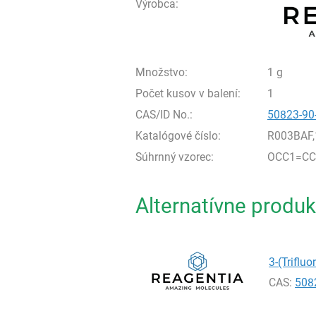
Výrobca:
Množstvo:
1 g
Počet kusov v balení:
1
CAS/ID No.:
50823-90
Katalógové číslo:
R003BAF,
Súhrnný vzorec:
OCC1=CC=
Alternatívne produk
3-(Triflu
CAS:
508