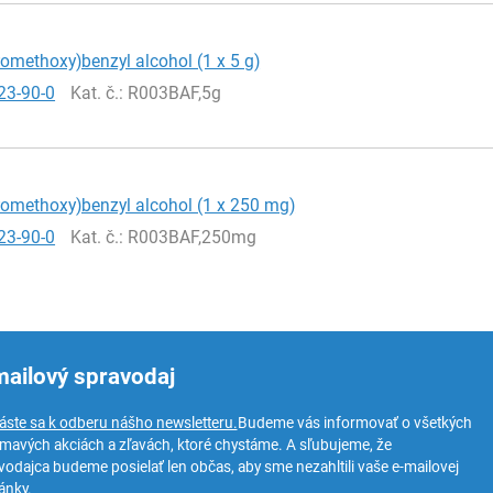
oromethoxy)benzyl alcohol (1 x 5 g)
23-90-0
Kat. č.
: R003BAF,5g
oromethoxy)benzyl alcohol (1 x 250 mg)
23-90-0
Kat. č.
: R003BAF,250mg
mailový spravodaj
láste sa k odberu nášho newsletteru.
Budeme vás informovať o všetkých
ímavých akciách a zľavách, ktoré chystáme. A sľubujeme, že
vodajca budeme posielať len občas, aby sme nezahltili vaše e-mailovej
ánky.