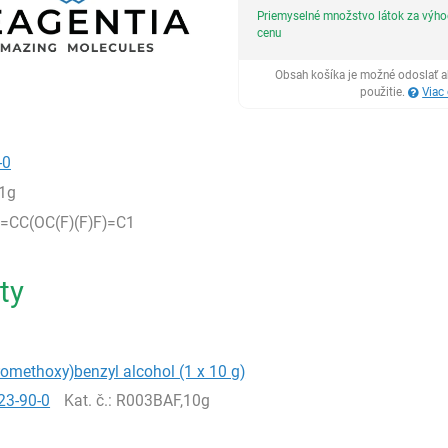
Priemyselné množstvo látok za výh
cenu
Obsah košíka je možné odoslať a
použitie.
Viac
-0
1g
CC(OC(F)(F)F)=C1
ty
oromethoxy)benzyl alcohol (1 x 10 g)
23-90-0
Kat. č.
: R003BAF,10g