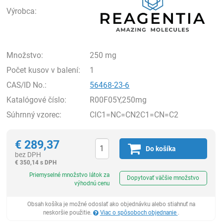
Výrobca:
Množstvo:
250 mg
Počet kusov v balení:
1
CAS/ID No.:
56468-23-6
Katalógové číslo:
R00F05Y,250mg
Súhrnný vzorec:
ClC1=NC=CN2C1=CN=C2
€
289,37
Do košíka
bez DPH
€
350,14 s DPH
Ks
Priemyselné množstvo látok za
Dopytovať väčšie množstvo
výhodnú cenu
Obsah košíka je možné odoslať ako objednávku alebo stiahnuť na
neskoršie použitie.
Viac o spôsoboch objednanie
.