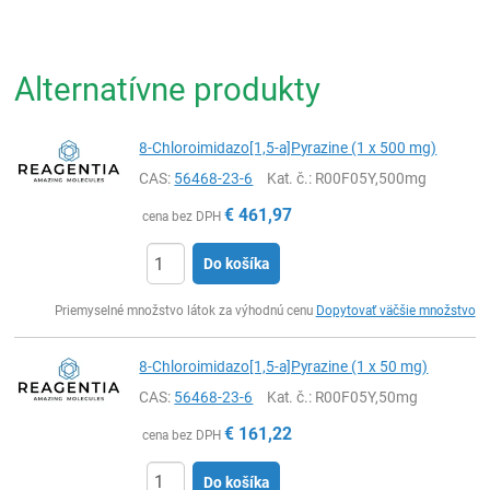
Alternatívne produkty
8-Chloroimidazo[1,5-a]Pyrazine (1 x 500 mg)
CAS:
56468-23-6
Kat. č.
: R00F05Y,500mg
€
461,97
cena bez DPH
Do košíka
Ks
Priemyselné množstvo látok za výhodnú cenu
Dopytovať väčšie množstvo
8-Chloroimidazo[1,5-a]Pyrazine (1 x 50 mg)
CAS:
56468-23-6
Kat. č.
: R00F05Y,50mg
€
161,22
cena bez DPH
Do košíka