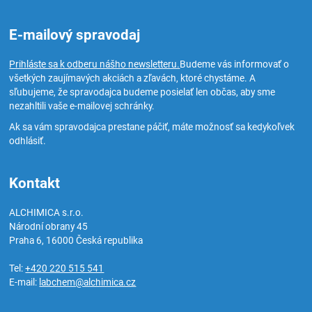
E-mailový spravodaj
Prihláste sa k odberu nášho newsletteru.
Budeme vás informovať o
všetkých zaujímavých akciách a zľavách, ktoré chystáme. A
sľubujeme, že spravodajca budeme posielať len občas, aby sme
nezahltili vaše e-mailovej schránky.
Ak sa vám spravodajca prestane páčiť, máte možnosť sa kedykoľvek
odhlásiť.
Kontakt
ALCHIMICA s.r.o.
Národní obrany 45
Praha 6
,
16000
Česká republika
Tel:
+420 220 515 541
E-mail:
labchem@alchimica.cz