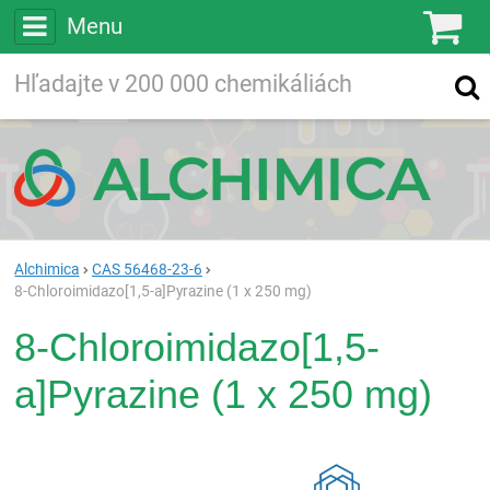
Menu
Ko
Vyhľadávajte
Vyhľadávanie
vo viac ako
200 000
chemických látkach
Hľadaj
Alchimica
CAS 56468-23-6
8-Chloroimidazo[1,5-a]Pyrazine (1 x 250 mg)
8-Chloroimidazo[1,5-
a]Pyrazine (1 x 250 mg)
Rea