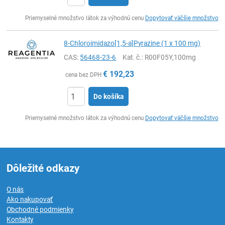
Ks
Priemyselné množstvo látok za výhodnú cenu
Dopytovať väčšie množstvo
8-Chloroimidazo[1,5-a]Pyrazine (1 x 100 mg)
CAS:
56468-23-6
Kat. č.
: R00F05Y,100mg
€
192,23
cena bez DPH
Do košíka
Ks
Priemyselné množstvo látok za výhodnú cenu
Dopytovať väčšie množstvo
Dôležité odkazy
O nás
Ako nakupovať
Obchodné podmienky
Kontakty