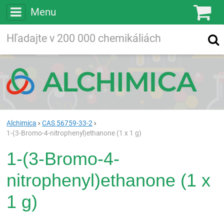
Menu
Ko
Vyhľadávajte
Vyhľadávanie
vo viac ako
200 000
chemických látkach
Hľadaj
Alchimica
CAS 56759-33-2
1-(3-Bromo-4-nitrophenyl)ethanone (1 x 1 g)
1-(3-Bromo-4-
nitrophenyl)ethanone (1 x
1 g)