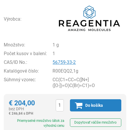
Rea
Výrobca:
Množstvo:
1 g
Počet kusov v balení:
1
CAS/ID No.:
56759-33-2
Katalógové číslo:
R00EQQ2,1g
Súhrnný vzorec:
CC(C1=CC=C([N+]
([O-])=O)C(Br)=C1)=O
€
204,00
Do košíka
bez DPH
€
246,84 s DPH
Ks
Priemyselné množstvo látok za
Dopytovať väčšie množstvo
výhodnú cenu