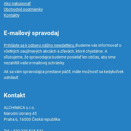
Ako nakupovať
Obchodné podmienky
Kontakty
E-mailový spravodaj
Prihláste sa k odberu nášho newsletteru.
Budeme vás informovať o
všetkých zaujímavých akciách a zľavách, ktoré chystáme. A
sľubujeme, že spravodajca budeme posielať len občas, aby sme
nezahltili vaše e-mailovej schránky.
Ak sa vám spravodajca prestane páčiť, máte možnosť sa kedykoľvek
odhlásiť.
Kontakt
ALCHIMICA s.r.o.
Národní obrany 45
Praha 6
,
16000
Česká republika