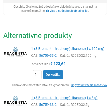
Obsah košíka je možné odoslať ako objednávku alebo stiahnuť na
neskoršie použitie.
Viac o spôsoboch objednanie
.
Alternatívne produkty
1-(3-Bromo-4-nitrophenyl)ethanone (1 x 100 mg)
CAS:
56759-33-2
Kat. č.
: R00EQQ2,100mg
€
123,64
cena bez DPH
Do košíka
Ks
Priemyselné množstvo látok za výhodnú cenu
Dopytovať väčšie množstvo
1-(3-Bromo-4-nitrophenyl)ethanone (1 x 5 g)
CAS:
56759-33-2
Kat. č.
: R00EQQ2,5g