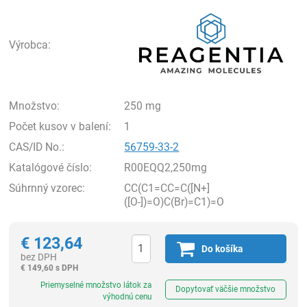
Rea
Výrobca:
Množstvo:
250 mg
Počet kusov v balení:
1
CAS/ID No.:
56759-33-2
Katalógové číslo:
R00EQQ2,250mg
Súhrnný vzorec:
CC(C1=CC=C([N+]
([O-])=O)C(Br)=C1)=O
€
123,64
Do košíka
bez DPH
€
149,60 s DPH
Ks
Priemyselné množstvo látok za
Dopytovať väčšie množstvo
výhodnú cenu