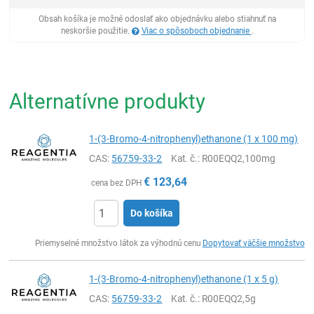
Obsah košíka je možné odoslať ako objednávku alebo stiahnuť na
neskoršie použitie.
Viac o spôsoboch objednanie
.
Alternatívne produkty
1-(3-Bromo-4-nitrophenyl)ethanone (1 x 100 mg)
CAS:
56759-33-2
Kat. č.
: R00EQQ2,100mg
€
123,64
cena bez DPH
Do košíka
Ks
Priemyselné množstvo látok za výhodnú cenu
Dopytovať väčšie množstvo
1-(3-Bromo-4-nitrophenyl)ethanone (1 x 5 g)
CAS:
56759-33-2
Kat. č.
: R00EQQ2,5g