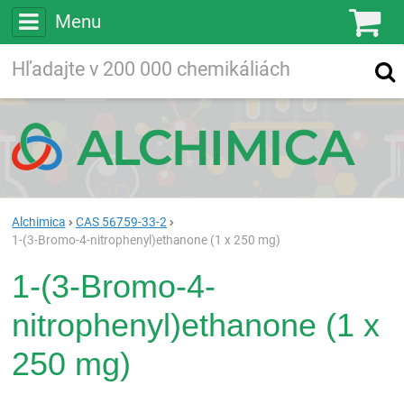
Menu
Ko
Vyhľadávajte
Vyhľadávanie
vo viac ako
200 000
chemických látkach
Hľadaj
Alchimica
CAS 56759-33-2
1-(3-Bromo-4-nitrophenyl)ethanone (1 x 250 mg)
1-(3-Bromo-4-
nitrophenyl)ethanone (1 x
250 mg)