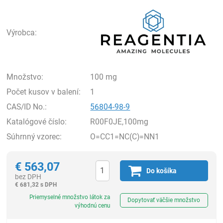
Rea
Výrobca:
Množstvo:
100 mg
Počet kusov v balení:
1
CAS/ID No.:
56804-98-9
Katalógové číslo:
R00F0JE,100mg
Súhrnný vzorec:
O=CC1=NC(C)=NN1
€
563,07
Do košíka
bez DPH
€
681,32 s DPH
Ks
Priemyselné množstvo látok za
Dopytovať väčšie množstvo
výhodnú cenu