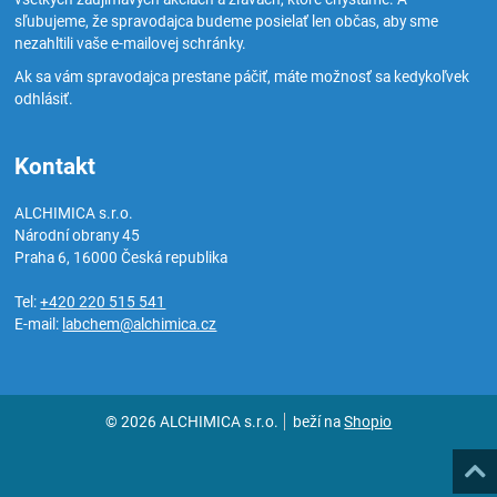
sľubujeme, že spravodajca budeme posielať len občas, aby sme
nezahltili vaše e-mailovej schránky.
Ak sa vám spravodajca prestane páčiť, máte možnosť sa kedykoľvek
odhlásiť.
Kontakt
ALCHIMICA s.r.o.
Národní obrany 45
Praha 6
,
16000
Česká republika
Tel:
+420 220 515 541
E-mail:
labchem@alchimica.cz
© 2026 ALCHIMICA s.r.o.
beží na
Shopio
Hore