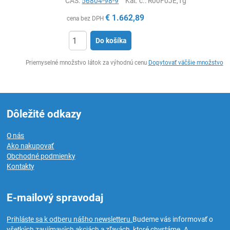
CAS:
56804-98-9
Kat. č.
: R00F0JE,1g
€
1.662,89
cena bez DPH
Do košíka
Ks
Priemyselné množstvo látok za výhodnú cenu
Dopytovať väčšie množstvo
Dôležité odkazy
O nás
Ako nakupovať
Obchodné podmienky
Kontakty
E-mailový spravodaj
Prihláste sa k odberu nášho newsletteru.
Budeme vás informovať o
všetkých zaujímavých akciách a zľavách, ktoré chystáme. A