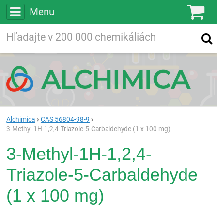
Menu
Ko
Vyhľadávajte
Vyhľadávanie
vo viac ako
200 000
chemických látkach
Hľadaj
Alchimica
CAS 56804-98-9
3-Methyl-1H-1,2,4-Triazole-5-Carbaldehyde (1 x 100 mg)
3-Methyl-1H-1,2,4-
Triazole-5-Carbaldehyde
(1 x 100 mg)