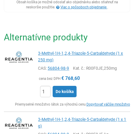
Obsah košíka je možné odoslať ako objednávku alebo stiahnuť na
neskoršie použitie.
Viac o spôsoboch objednanie
.
Alternatívne produkty
3-Methyl-1H-1,2,4-Triazole-5-Carbaldehyde (1 x
250 mg)
CAS:
56804-98-9
Kat. č.
: R00F0JE,250mg
€
768,60
cena bez DPH
Do košíka
Ks
Priemyselné množstvo látok za výhodnú cenu
Dopytovať väčšie množstvo
3-Methyl-1H-1,2,4-Triazole-5-Carbaldehyde (1 x 1
g)