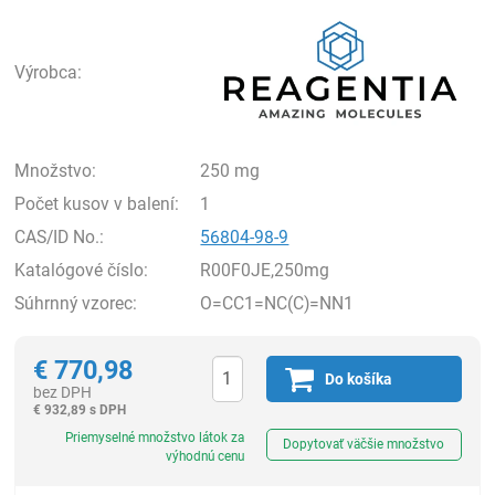
Rea
Výrobca:
Množstvo:
250 mg
Počet kusov v balení:
1
CAS/ID No.:
56804-98-9
Katalógové číslo:
R00F0JE,250mg
Súhrnný vzorec:
O=CC1=NC(C)=NN1
€
770,98
Do košíka
bez DPH
€
932,89 s DPH
Ks
Priemyselné množstvo látok za
Dopytovať väčšie množstvo
výhodnú cenu