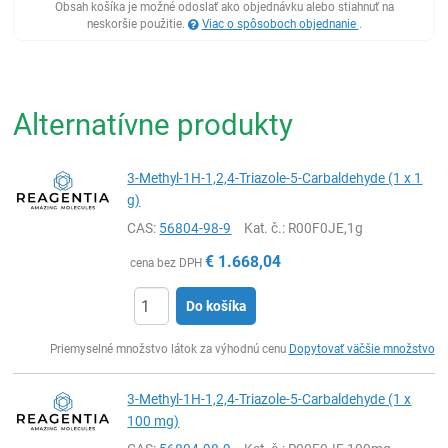
Obsah košíka je možné odoslať ako objednávku alebo stiahnuť na
neskoršie použitie.
Viac o spôsoboch objednanie
.
Alternatívne produkty
3-Methyl-1H-1,2,4-Triazole-5-Carbaldehyde (1 x 1
g)
CAS:
56804-98-9
Kat. č.
: R00F0JE,1g
€
1.668,04
cena bez DPH
Do košíka
Ks
Priemyselné množstvo látok za výhodnú cenu
Dopytovať väčšie množstvo
3-Methyl-1H-1,2,4-Triazole-5-Carbaldehyde (1 x
100 mg)