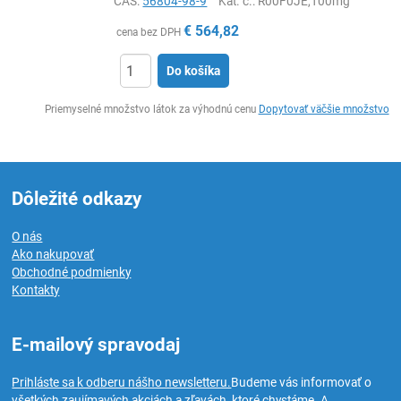
CAS:
56804-98-9
Kat. č.
: R00F0JE,100mg
€
564,82
cena bez DPH
Do košíka
Ks
Priemyselné množstvo látok za výhodnú cenu
Dopytovať väčšie množstvo
Dôležité odkazy
O nás
Ako nakupovať
Obchodné podmienky
Kontakty
E-mailový spravodaj
Prihláste sa k odberu nášho newsletteru.
Budeme vás informovať o
všetkých zaujímavých akciách a zľavách, ktoré chystáme. A