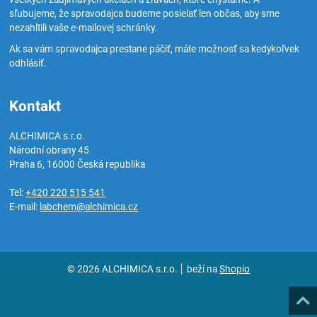
sľubujeme, že spravodajca budeme posielať len občas, aby sme
nezahltili vaše e-mailovej schránky.
Ak sa vám spravodajca prestane páčiť, máte možnosť sa kedykoľvek
odhlásiť.
Kontakt
ALCHIMICA s.r.o.
Národní obrany 45
Praha 6
,
16000
Česká republika
Tel:
+420 220 515 541
E-mail:
labchem@alchimica.cz
© 2026 ALCHIMICA s.r.o.
beží na
Shopio
Hore