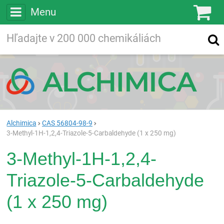
Menu
Ko
Vyhľadávajte
Vyhľadávanie
vo viac ako
200 000
chemických látkach
Hľadaj
Alchimica
CAS 56804-98-9
3-Methyl-1H-1,2,4-Triazole-5-Carbaldehyde (1 x 250 mg)
3-Methyl-1H-1,2,4-
Triazole-5-Carbaldehyde
(1 x 250 mg)