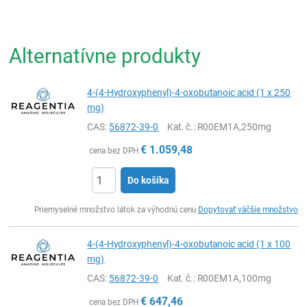
Alternatívne produkty
4-(4-Hydroxyphenyl)-4-oxobutanoic acid (1 x 250
mg)
CAS:
56872-39-0
Kat. č.
: R00EM1A,250mg
€
1.059,48
cena bez DPH
Do košíka
Ks
Priemyselné množstvo látok za výhodnú cenu
Dopytovať väčšie množstvo
4-(4-Hydroxyphenyl)-4-oxobutanoic acid (1 x 100
mg)
CAS:
56872-39-0
Kat. č.
: R00EM1A,100mg
€
647,46
cena bez DPH