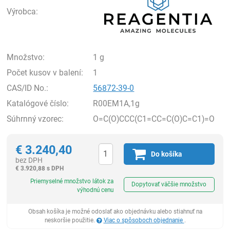
Výrobca:
Množstvo:
1 g
Počet kusov v balení:
1
CAS/ID No.:
56872-39-0
Katalógové číslo:
R00EM1A,1g
Súhrnný vzorec:
O=C(O)CCC(C1=CC=C(O)C=C1)=O
€
3.240,40
Do košíka
bez DPH
€
3.920,88 s DPH
Ks
Priemyselné množstvo látok za
Dopytovať väčšie množstvo
výhodnú cenu
Obsah košíka je možné odoslať ako objednávku alebo stiahnuť na
neskoršie použitie.
Viac o spôsoboch objednanie
.