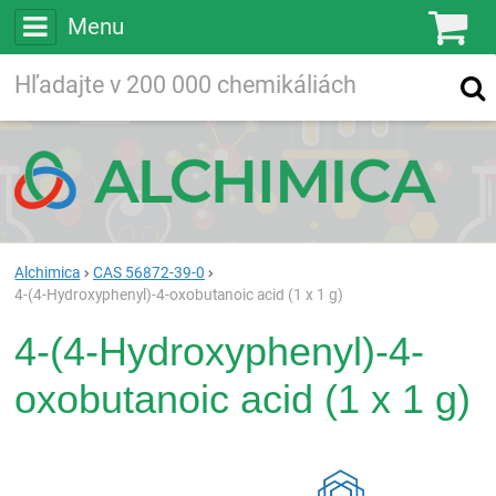
Menu
Ko
Vyhľadávajte
Vyhľadávanie
vo viac ako
200 000
chemických látkach
Hľadaj
Alchimica
CAS 56872-39-0
4-(4-Hydroxyphenyl)-4-oxobutanoic acid (1 x 1 g)
4-(4-Hydroxyphenyl)-4-
oxobutanoic acid (1 x 1 g)
Rea