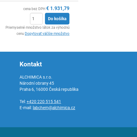
€
1.931,79
cena bez DPH
Do košíka
Ks
Priemyselné množstvo látok za výhodnú
cenu
Dopytovať väčšie množstvo
Kontakt
ALCHIMICA s.r.o.
Národní obrany 45
Praha 6
,
16000
Česká republika
Tel:
+420 220 515 541
E-mail:
labchem@alchimica.cz