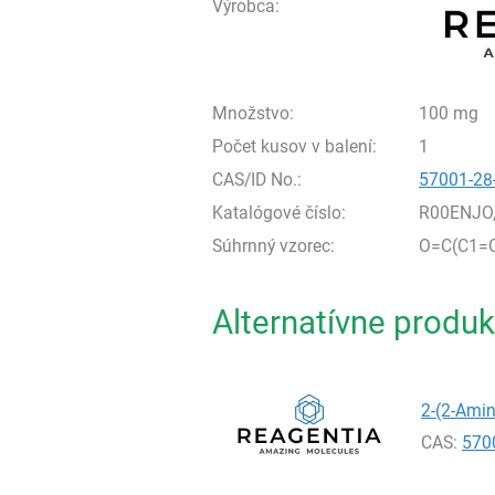
Výrobca:
Množstvo:
100 mg
Počet kusov v balení:
1
CAS/ID No.:
57001-28
Katalógové číslo:
R00ENJO
Súhrnný vzorec:
O=C(C1=
Alternatívne produk
2-(2-Amin
CAS:
570