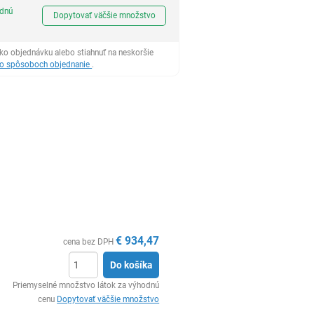
Ks
odnú
Dopytovať väčšie množstvo
ko objednávku alebo stiahnuť na neskoršie
 o spôsoboch objednanie
.
€
934,47
cena bez DPH
Do košíka
Ks
Priemyselné množstvo látok za výhodnú
cenu
Dopytovať väčšie množstvo