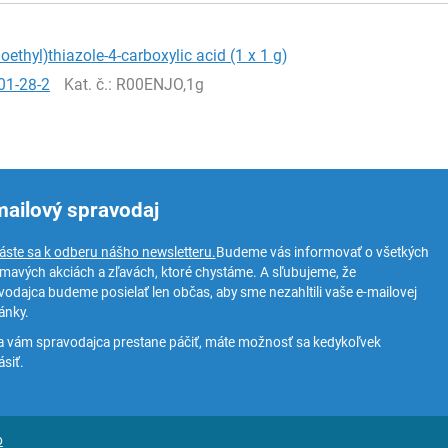
oethyl)thiazole-4-carboxylic acid (1 x 1 g)
01-28-2
Kat. č.
: R00ENJO,1g
mailový spravodaj
láste sa k odberu nášho newsletteru.
Budeme vás informovať o všetkých
ímavých akciách a zľavách, ktoré chystáme. A sľubujeme, že
vodajca budeme posielať len občas, aby sme nezahltili vaše e-mailovej
ánky.
a vám spravodajca prestane páčiť, máte možnosť sa kedykoľvek
siť.
o