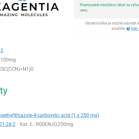
Priemyselné množstvo látok za výh
cenu
Obsah košíka je možné odoslať a
použitie.
Viac
-2
,100mg
CSC(CCN)=N1)O
ty
oethyl)thiazole-4-carboxylic acid (1 x 250 mg)
01-28-2
Kat. č.
: R00ENJO,250mg