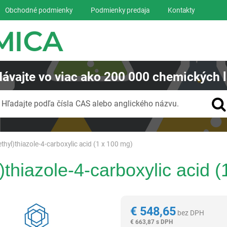
Obchodné podmienky
Podmienky predaja
Kontakty
ávajte
vo viac ako
200 000
chemických l
Vyhľadávanie
Hľadajte podľa čísla CAS alebo anglického názvu.
thyl)thiazole-4-carboxylic acid (1 x 100 mg)
)thiazole-4-carboxylic acid 
Reagentia
€
548,65
bez DPH
€
663,87 s DPH