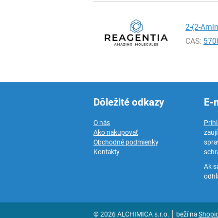
2-(2-Amin
CAS:
570
Dôležité odkazy
E-
O nás
Prih
Ako nakupovať
zauj
Obchodné podmienky
spra
Kontakty
schr
Ak s
odhlá
© 2026 ALCHIMICA s.r.o.
beží na
Shopi