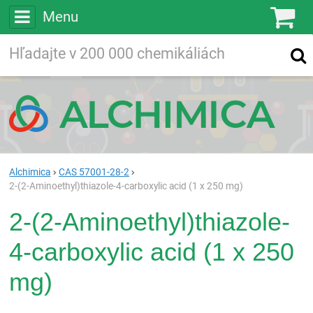
Menu
Ko
Vyhľadávajte
Vyhľadávanie
vo viac ako
200 000
chemických látkach
Hľadaj
Alchimica
CAS 57001-28-2
2-(2-Aminoethyl)thiazole-4-carboxylic acid (1 x 250 mg)
2-(2-Aminoethyl)thiazole-
4-carboxylic acid (1 x 250
mg)