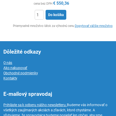
€
550,36
cena bez DPH
Do košíka
Ks
Priemyselné množstvo látok za výhodnú cenu
Dopytovať väčšie množstvo
Dôležité odkazy
O nás
Ako nakupovať
Obchodné podmienky
Kontakty
E-mailový spravodaj
Prihláste sa k odberu nášho newsletteru.
Budeme vás informovať o
všetkých zaujímavých akciách a zľavách, ktoré chystáme. A
sľubujeme, že spravodajca budeme posielať len občas, aby sme