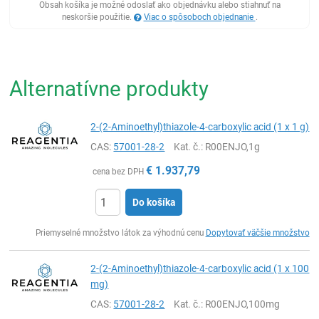
Obsah košíka je možné odoslať ako objednávku alebo stiahnuť na
neskoršie použitie.
Viac o spôsoboch objednanie
.
Alternatívne produkty
2-(2-Aminoethyl)thiazole-4-carboxylic acid (1 x 1 g)
CAS:
57001-28-2
Kat. č.
: R00ENJO,1g
€
1.937,79
cena bez DPH
Do košíka
Ks
Priemyselné množstvo látok za výhodnú cenu
Dopytovať väčšie množstvo
2-(2-Aminoethyl)thiazole-4-carboxylic acid (1 x 100
mg)
CAS:
57001-28-2
Kat. č.
: R00ENJO,100mg