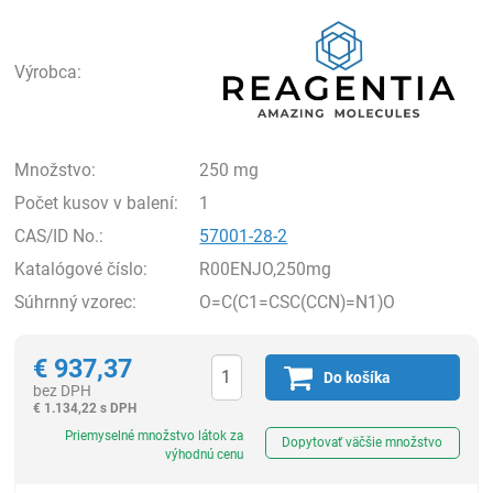
Rea
Výrobca:
Množstvo:
250 mg
Počet kusov v balení:
1
CAS/ID No.:
57001-28-2
Katalógové číslo:
R00ENJO,250mg
Súhrnný vzorec:
O=C(C1=CSC(CCN)=N1)O
€
937,37
Do košíka
bez DPH
€
1.134,22 s DPH
Ks
Priemyselné množstvo látok za
Dopytovať väčšie množstvo
výhodnú cenu