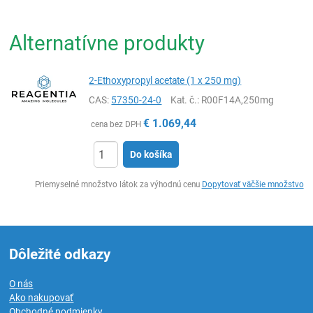
Alternatívne produkty
2-Ethoxypropyl acetate (1 x 250 mg)
CAS:
57350-24-0
Kat. č.
: R00F14A,250mg
€
1.069,44
cena bez DPH
Do košíka
Ks
Priemyselné množstvo látok za výhodnú cenu
Dopytovať väčšie množstvo
Dôležité odkazy
O nás
Ako nakupovať
Obchodné podmienky