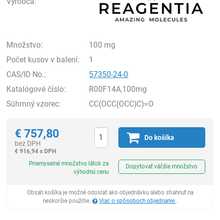
Výrobca:
Množstvo:
100 mg
Počet kusov v balení:
1
CAS/ID No.:
57350-24-0
Katalógové číslo:
R00F14A,100mg
Súhrnný vzorec:
CC(OCC(OCC)C)=O
€
757,80
Do košíka
bez DPH
€
916,94 s DPH
Ks
Priemyselné množstvo látok za
Dopytovať väčšie množstvo
výhodnú cenu
Obsah košíka je možné odoslať ako objednávku alebo stiahnuť na
neskoršie použitie.
Viac o spôsoboch objednanie
.