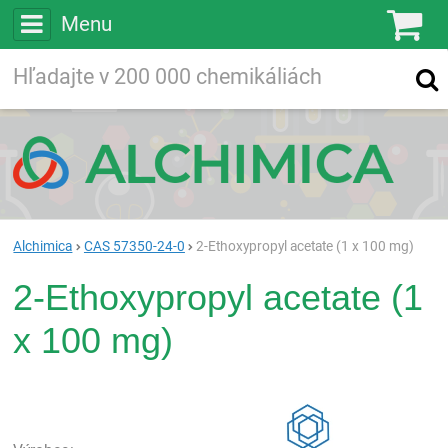
Menu
Ko
Vyhľadávajte
Vyhľadávanie
vo viac ako
200 000
chemických látkach
Hľadaj
Alchimica
CAS 57350-24-0
2-Ethoxypropyl acetate (1 x 100 mg)
2-Ethoxypropyl acetate (1
x 100 mg)
Rea