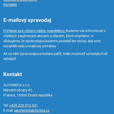
Kontakty
E-mailový spravodaj
Prihláste sa k odberu nášho newsletteru.
Budeme vás informovať o
všetkých zaujímavých akciách a zľavách, ktoré chystáme. A
sľubujeme, že spravodajca budeme posielať len občas, aby sme
nezahltili vaše e-mailovej schránky.
Ak sa vám spravodajca prestane páčiť, máte možnosť sa kedykoľvek
odhlásiť.
Kontakt
ALCHIMICA s.r.o.
Národní obrany 45
Praha 6
,
16000
Česká republika
Tel:
+420 220 515 541
E-mail:
labchem@alchimica.cz