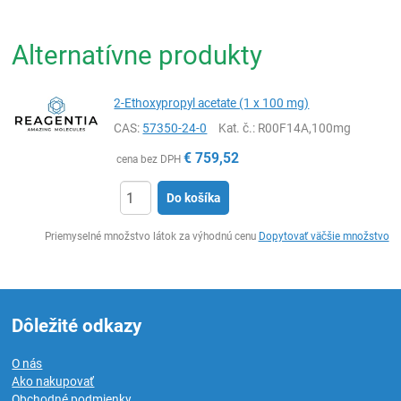
Alternatívne produkty
2-Ethoxypropyl acetate (1 x 100 mg)
CAS:
57350-24-0
Kat. č.
: R00F14A,100mg
€
759,52
cena bez DPH
Do košíka
Ks
Priemyselné množstvo látok za výhodnú cenu
Dopytovať väčšie množstvo
Dôležité odkazy
O nás
Ako nakupovať
Obchodné podmienky