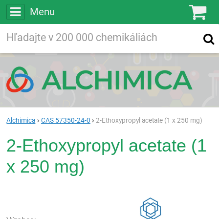
Menu
Ko
Vyhľadávajte
Vyhľadávanie
vo viac ako
200 000
chemických látkach
Hľadaj
Alchimica
CAS 57350-24-0
2-Ethoxypropyl acetate (1 x 250 mg)
2-Ethoxypropyl acetate (1
x 250 mg)
Rea