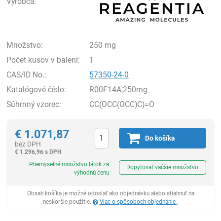
Výrobca:
Množstvo:
250 mg
Počet kusov v balení:
1
CAS/ID No.:
57350-24-0
Katalógové číslo:
R00F14A,250mg
Súhrnný vzorec:
CC(OCC(OCC)C)=O
€
1.071,87
Do košíka
bez DPH
€
1.296,96 s DPH
Ks
Priemyselné množstvo látok za
Dopytovať väčšie množstvo
výhodnú cenu
Obsah košíka je možné odoslať ako objednávku alebo stiahnuť na
neskoršie použitie.
Viac o spôsoboch objednanie
.