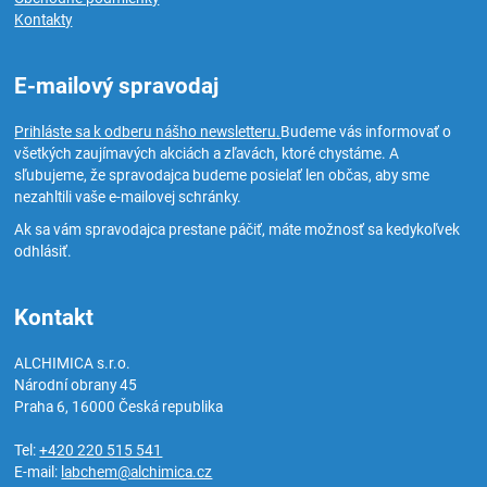
Kontakty
E-mailový spravodaj
Prihláste sa k odberu nášho newsletteru.
Budeme vás informovať o
všetkých zaujímavých akciách a zľavách, ktoré chystáme. A
sľubujeme, že spravodajca budeme posielať len občas, aby sme
nezahltili vaše e-mailovej schránky.
Ak sa vám spravodajca prestane páčiť, máte možnosť sa kedykoľvek
odhlásiť.
Kontakt
ALCHIMICA s.r.o.
Národní obrany 45
Praha 6
,
16000
Česká republika
Tel:
+420 220 515 541
E-mail:
labchem@alchimica.cz