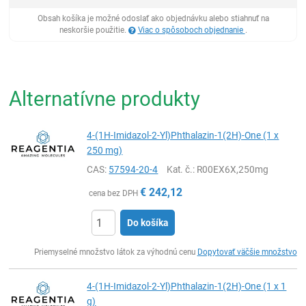
Obsah košíka je možné odoslať ako objednávku alebo stiahnuť na
neskoršie použitie.
Viac o spôsoboch objednanie
.
Alternatívne produkty
4-(1H-Imidazol-2-Yl)Phthalazin-1(2H)-One (1 x
250 mg)
CAS:
57594-20-4
Kat. č.
: R00EX6X,250mg
€
242,12
cena bez DPH
Do košíka
Ks
Priemyselné množstvo látok za výhodnú cenu
Dopytovať väčšie množstvo
4-(1H-Imidazol-2-Yl)Phthalazin-1(2H)-One (1 x 1
g)