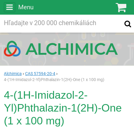
Menu
Ko
Vyhľadávajte
Vyhľadávanie
vo viac ako
200 000
chemických látkach
Hľadaj
Alchimica
CAS 57594-20-4
4-(1H-Imidazol-2-Yl)Phthalazin-1(2H)-One (1 x 100 mg)
4-(1H-Imidazol-2-
Yl)Phthalazin-1(2H)-One
(1 x 100 mg)