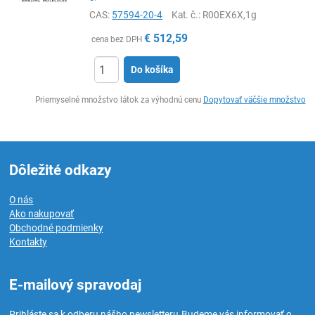
CAS:
57594-20-4
Kat. č.
: R00EX6X,1g
€
512,59
cena bez DPH
Do košíka
Ks
Priemyselné množstvo látok za výhodnú cenu
Dopytovať väčšie množstvo
Dôležité odkazy
O nás
Ako nakupovať
Obchodné podmienky
Kontakty
E-mailový spravodaj
Prihláste sa k odberu nášho newsletteru.
Budeme vás informovať o