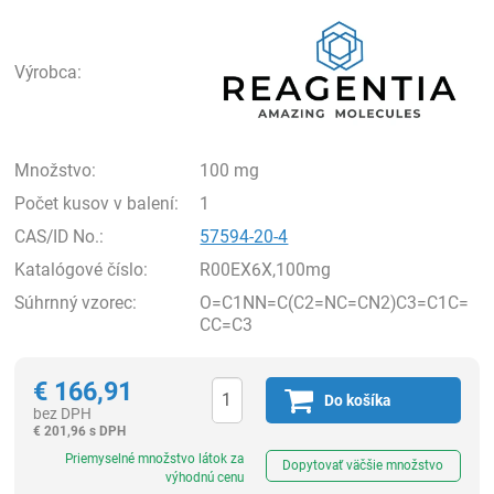
Rea
Výrobca:
Množstvo:
100 mg
Počet kusov v balení:
1
CAS/ID No.:
57594-20-4
Katalógové číslo:
R00EX6X,100mg
Súhrnný vzorec:
O=C1NN=C(C2=NC=CN2)C3=C1C=
CC=C3
€
166,91
Do košíka
bez DPH
€
201,96 s DPH
Ks
Priemyselné množstvo látok za
Dopytovať väčšie množstvo
výhodnú cenu