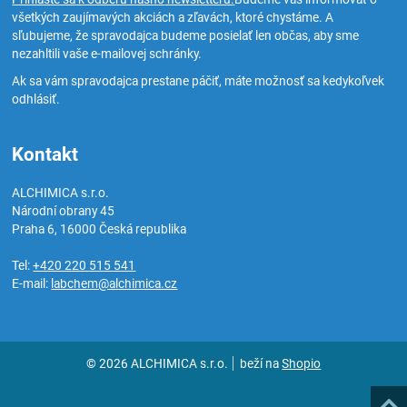
všetkých zaujímavých akciách a zľavách, ktoré chystáme. A
sľubujeme, že spravodajca budeme posielať len občas, aby sme
nezahltili vaše e-mailovej schránky.
Ak sa vám spravodajca prestane páčiť, máte možnosť sa kedykoľvek
odhlásiť.
Kontakt
ALCHIMICA s.r.o.
Národní obrany 45
Praha 6
,
16000
Česká republika
Tel:
+420 220 515 541
E-mail:
labchem@alchimica.cz
© 2026 ALCHIMICA s.r.o.
beží na
Shopio
Hore