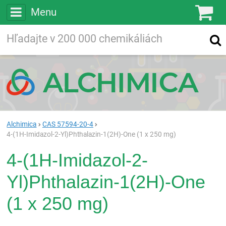
Menu
Ko
Vyhľadávajte
Vyhľadávanie
vo viac ako
200 000
chemických látkach
Hľadaj
Alchimica
CAS 57594-20-4
4-(1H-Imidazol-2-Yl)Phthalazin-1(2H)-One (1 x 250 mg)
4-(1H-Imidazol-2-
Yl)Phthalazin-1(2H)-One
(1 x 250 mg)