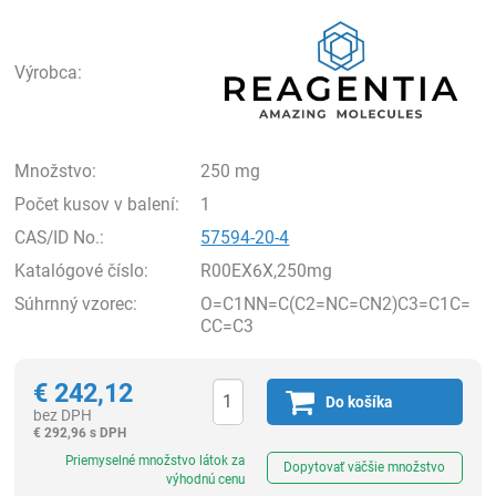
Rea
Výrobca:
Množstvo:
250 mg
Počet kusov v balení:
1
CAS/ID No.:
57594-20-4
Katalógové číslo:
R00EX6X,250mg
Súhrnný vzorec:
O=C1NN=C(C2=NC=CN2)C3=C1C=
CC=C3
€
242,12
Do košíka
bez DPH
€
292,96 s DPH
Ks
Priemyselné množstvo látok za
Dopytovať väčšie množstvo
výhodnú cenu