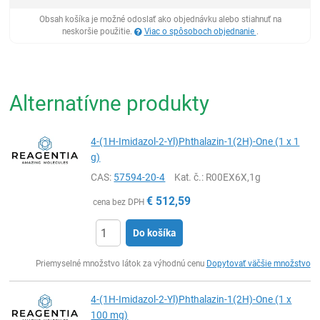
Obsah košíka je možné odoslať ako objednávku alebo stiahnuť na
neskoršie použitie.
Viac o spôsoboch objednanie
.
Alternatívne produkty
4-(1H-Imidazol-2-Yl)Phthalazin-1(2H)-One (1 x 1
g)
CAS:
57594-20-4
Kat. č.
: R00EX6X,1g
€
512,59
cena bez DPH
Do košíka
Ks
Priemyselné množstvo látok za výhodnú cenu
Dopytovať väčšie množstvo
4-(1H-Imidazol-2-Yl)Phthalazin-1(2H)-One (1 x
100 mg)