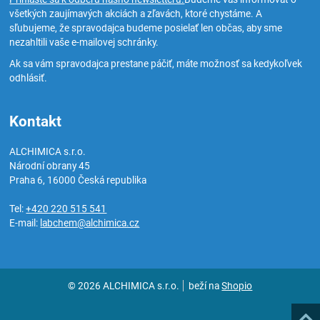
všetkých zaujímavých akciách a zľavách, ktoré chystáme. A
sľubujeme, že spravodajca budeme posielať len občas, aby sme
nezahltili vaše e-mailovej schránky.
Ak sa vám spravodajca prestane páčiť, máte možnosť sa kedykoľvek
odhlásiť.
Kontakt
ALCHIMICA s.r.o.
Národní obrany 45
Praha 6
,
16000
Česká republika
Tel:
+420 220 515 541
E-mail:
labchem@alchimica.cz
© 2026 ALCHIMICA s.r.o.
beží na
Shopio
Hore