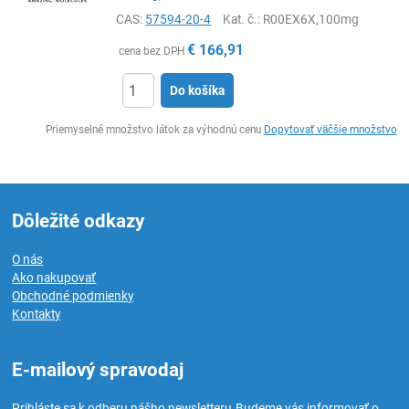
CAS:
57594-20-4
Kat. č.
: R00EX6X,100mg
€
166,91
cena bez DPH
Do košíka
Ks
Priemyselné množstvo látok za výhodnú cenu
Dopytovať väčšie množstvo
Dôležité odkazy
O nás
Ako nakupovať
Obchodné podmienky
Kontakty
E-mailový spravodaj
Prihláste sa k odberu nášho newsletteru.
Budeme vás informovať o