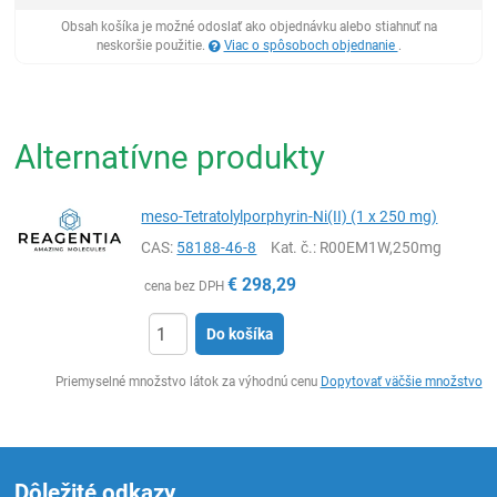
Obsah košíka je možné odoslať ako objednávku alebo stiahnuť na
neskoršie použitie.
Viac o spôsoboch objednanie
.
Alternatívne produkty
meso-Tetratolylporphyrin-Ni(II) (1 x 250 mg)
CAS:
58188-46-8
Kat. č.
: R00EM1W,250mg
€
298,29
cena bez DPH
Do košíka
Ks
Priemyselné množstvo látok za výhodnú cenu
Dopytovať väčšie množstvo
Dôležité odkazy