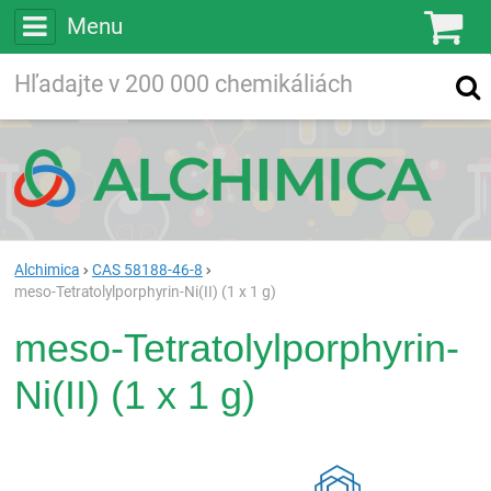
Menu
Ko
Vyhľadávajte
Vyhľadávanie
vo viac ako
200 000
chemických látkach
Hľadaj
Alchimica
CAS 58188-46-8
meso-Tetratolylporphyrin-Ni(II) (1 x 1 g)
meso-Tetratolylporphyrin-
Ni(II) (1 x 1 g)
Rea