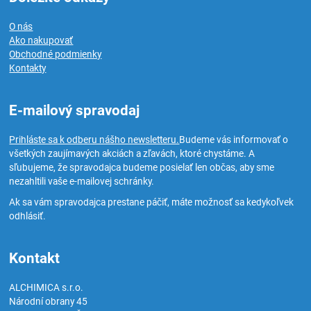
O nás
Ako nakupovať
Obchodné podmienky
Kontakty
E-mailový spravodaj
Prihláste sa k odberu nášho newsletteru.
Budeme vás informovať o
všetkých zaujímavých akciách a zľavách, ktoré chystáme. A
sľubujeme, že spravodajca budeme posielať len občas, aby sme
nezahltili vaše e-mailovej schránky.
Ak sa vám spravodajca prestane páčiť, máte možnosť sa kedykoľvek
odhlásiť.
Kontakt
ALCHIMICA s.r.o.
Národní obrany 45