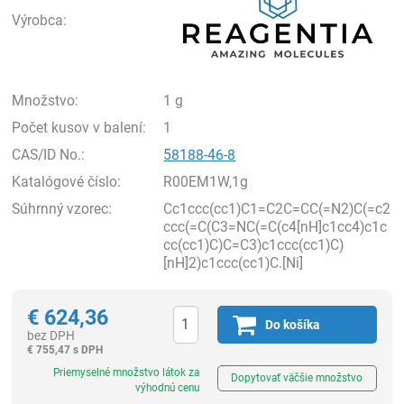
Výrobca:
Množstvo:
1 g
Počet kusov v balení:
1
CAS/ID No.:
58188-46-8
Katalógové číslo:
R00EM1W,1g
Súhrnný vzorec:
Cc1ccc(cc1)C1=C2C=CC(=N2)C(=c2
ccc(=C(C3=NC(=C(c4[nH]c1cc4)c1c
cc(cc1)C)C=C3)c1ccc(cc1)C)
[nH]2)c1ccc(cc1)C.[Ni]
€
624,36
Do košíka
bez DPH
€
755,47 s DPH
Ks
Priemyselné množstvo látok za
Dopytovať väčšie množstvo
výhodnú cenu