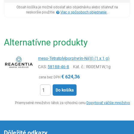
Obsah košíka je možné odoslať ako objednávku alebo stiahnuť na
neskoršie použitie.
Viac o spôsoboch objednanie
.
Alternatívne produkty
meso-Tetratolylporphyrin-Ni(II) (1 x 1 g)
CAS:
58188-46-8
Kat. č.
: R00EM1W,1g
€
624,36
cena bez DPH
Do košíka
Ks
Priemyselné množstvo látok za výhodnú cenu
Dopytovať väčšie množstvo
Dôležité odkazy