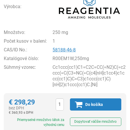
Výrobca:
Množstvo:
250 mg
Počet kusov v balení:
1
CAS/ID No.:
58188-46-8
Katalógové číslo:
R00EM1W,250mg
Súhrnný vzorec:
Cc1ccc(cc1)C1=C2C=CC(=N2)C(=c2
ccc(=C(C3=NC(=C(c4[nH]c1cc4)c1c
cc(cc1)C)C=C3)c1ccc(cc1)C)
[nH]2)c1ccc(cc1)C.[Ni]
€
298,29
Do košíka
bez DPH
€
360,93 s DPH
Ks
Priemyselné množstvo látok za
Dopytovať väčšie množstvo
výhodnú cenu