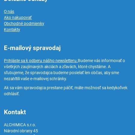
O nás
Ako nakupovať
Obchodné podmienky
Kontakty
E-mailový spravodaj
Prihláste sa k odberu nášho newsletteru.
Budeme vás informovať o
všetkých zaujímavých akciách a zľavách, ktoré chystáme. A
sľubujeme, že spravodajca budeme posielať len občas, aby sme
nezahltili vaše e-mailovej schránky.
Ak sa vám spravodajca prestane páčiť, máte možnosť sa kedykoľvek
odhlásiť.
Kontakt
ALCHIMICA s.r.o.
Národní obrany 45