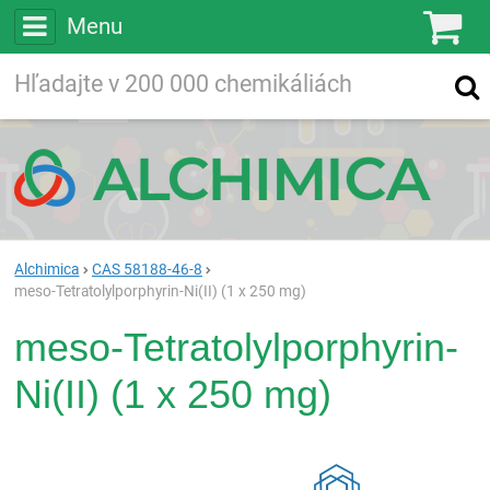
Menu
Ko
Vyhľadávajte
Vyhľadávanie
vo viac ako
200 000
chemických látkach
Hľadaj
Alchimica
CAS 58188-46-8
meso-Tetratolylporphyrin-Ni(II) (1 x 250 mg)
meso-Tetratolylporphyrin-
Ni(II) (1 x 250 mg)
Rea