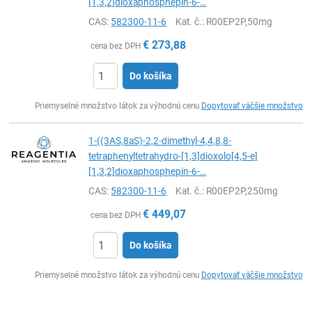
[1,3,2]dioxaphosphepin-6-…
CAS:
582300-11-6
Kat. č.
: R00EP2P,50mg
€
273,88
cena bez DPH
Do košíka
Ks
Priemyselné množstvo látok za výhodnú cenu
Dopytovať väčšie množstvo
1-((3AS,8aS)-2,2-dimethyl-4,4,8,8-
tetraphenyltetrahydro-[1,3]dioxolo[4,5-e]
[1,3,2]dioxaphosphepin-6-…
CAS:
582300-11-6
Kat. č.
: R00EP2P,250mg
€
449,07
cena bez DPH
Do košíka
Ks
Priemyselné množstvo látok za výhodnú cenu
Dopytovať väčšie množstvo