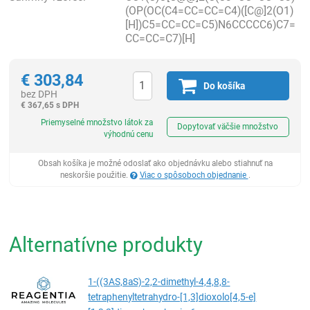
(OP(OC(C4=CC=CC=C4)([C@]2(O1)
[H])C5=CC=CC=C5)N6CCCCC6)C7=
CC=CC=C7)[H]
€
303,84
Do košíka
bez DPH
€
367,65 s DPH
Ks
Priemyselné množstvo látok za
Dopytovať väčšie množstvo
výhodnú cenu
Obsah košíka je možné odoslať ako objednávku alebo stiahnuť na
neskoršie použitie.
Viac o spôsoboch objednanie
.
Alternatívne produkty
1-((3AS,8aS)-2,2-dimethyl-4,4,8,8-
tetraphenyltetrahydro-[1,3]dioxolo[4,5-e]