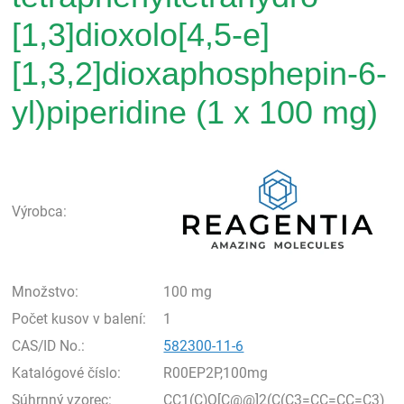
[1,3]dioxolo[4,5-e]
[1,3,2]dioxaphosphepin-6-
yl)piperidine (1 x 100 mg)
Rea
Výrobca:
Množstvo:
100 mg
Počet kusov v balení:
1
CAS/ID No.:
582300-11-6
Katalógové číslo:
R00EP2P,100mg
Súhrnný vzorec:
CC1(C)O[C@@]2(C(C3=CC=CC=C3)