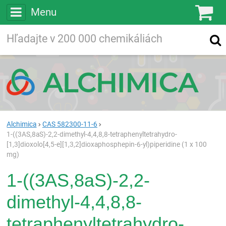
Menu
Ko
Vyhľadávajte
Vyhľadávanie
vo viac ako
200 000
chemických látkach
Hľadaj
Alchimica
CAS 582300-11-6
1-((3AS,8aS)-2,2-dimethyl-4,4,8,8-tetraphenyltetrahydro-
[1,3]dioxolo[4,5-e][1,3,2]dioxaphosphepin-6-yl)piperidine (1 x 100
mg)
1-((3AS,8aS)-2,2-
dimethyl-4,4,8,8-
tetraphenyltetrahydro-