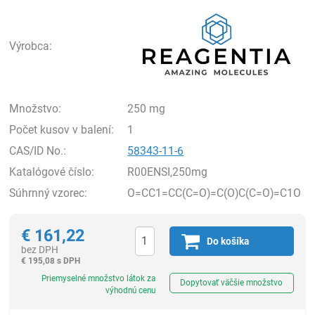
Rea
Výrobca:
Množstvo:
250 mg
Počet kusov v balení:
1
CAS/ID No.:
58343-11-6
Katalógové číslo:
R00ENSI,250mg
Súhrnný vzorec:
O=CC1=CC(C=O)=C(O)C(C=O)=C1O
€
161,22
Do košíka
bez DPH
€
195,08 s DPH
Ks
Priemyselné množstvo látok za
Dopytovať väčšie množstvo
výhodnú cenu