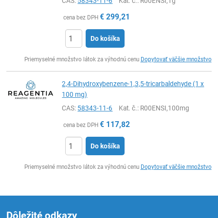
CAS:
58343-11-6
Kat. č.
: R00ENSI,1g
€
299,21
cena bez DPH
Do košíka
Ks
Priemyselné množstvo látok za výhodnú cenu
Dopytovať väčšie množstvo
2,4-Dihydroxybenzene-1,3,5-tricarbaldehyde (1 x
100 mg)
CAS:
58343-11-6
Kat. č.
: R00ENSI,100mg
€
117,82
cena bez DPH
Do košíka
Ks
Priemyselné množstvo látok za výhodnú cenu
Dopytovať väčšie množstvo
Dôležité odkazy