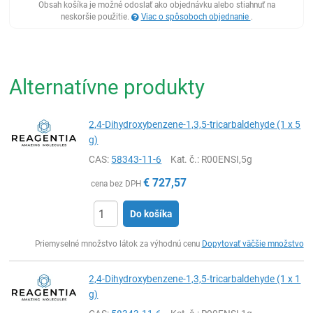
Obsah košíka je možné odoslať ako objednávku alebo stiahnuť na
neskoršie použitie.
Viac o spôsoboch objednanie
.
Alternatívne produkty
2,4-Dihydroxybenzene-1,3,5-tricarbaldehyde (1 x 5
g)
CAS:
58343-11-6
Kat. č.
: R00ENSI,5g
€
727,57
cena bez DPH
Do košíka
Ks
Priemyselné množstvo látok za výhodnú cenu
Dopytovať väčšie množstvo
2,4-Dihydroxybenzene-1,3,5-tricarbaldehyde (1 x 1
g)