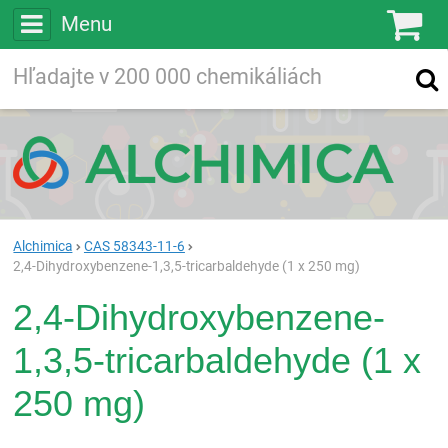
Menu
Ko
Vyhľadávajte
Vyhľadávanie
vo viac ako
200 000
chemických látkach
Hľadaj
Alchimica
CAS 58343-11-6
2,4-Dihydroxybenzene-1,3,5-tricarbaldehyde (1 x 250 mg)
2,4-Dihydroxybenzene-
1,3,5-tricarbaldehyde (1 x
250 mg)