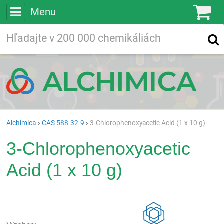
Menu
Ko
Vyhľadávajte
Vyhľadávanie
vo viac ako
200 000
chemických látkach
Hľadaj
Alchimica
CAS 588-32-9
3-Chlorophenoxyacetic Acid (1 x 10 g)
3-Chlorophenoxyacetic
Acid (1 x 10 g)
Rea