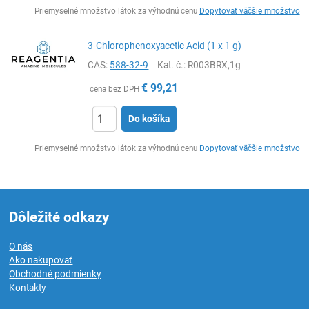
Ks
Priemyselné množstvo látok za výhodnú cenu
Dopytovať väčšie množstvo
3-Chlorophenoxyacetic Acid (1 x 1 g)
CAS:
588-32-9
Kat. č.
: R003BRX,1g
€
99,21
cena bez DPH
Do košíka
Ks
Priemyselné množstvo látok za výhodnú cenu
Dopytovať väčšie množstvo
Dôležité odkazy
O nás
Ako nakupovať
Obchodné podmienky
Kontakty