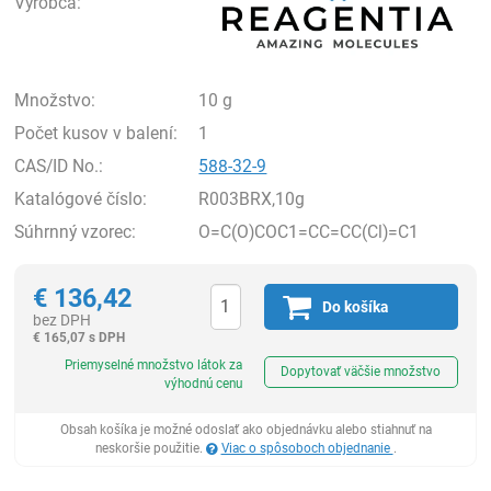
Výrobca:
Množstvo:
10 g
Počet kusov v balení:
1
CAS/ID No.:
588-32-9
Katalógové číslo:
R003BRX,10g
Súhrnný vzorec:
O=C(O)COC1=CC=CC(Cl)=C1
€
136,42
Do košíka
bez DPH
€
165,07 s DPH
Ks
Priemyselné množstvo látok za
Dopytovať väčšie množstvo
výhodnú cenu
Obsah košíka je možné odoslať ako objednávku alebo stiahnuť na
neskoršie použitie.
Viac o spôsoboch objednanie
.