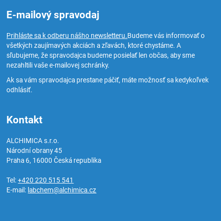
E-mailový spravodaj
Prihláste sa k odberu nášho newsletteru.
Budeme vás informovať o
všetkých zaujímavých akciách a zľavách, ktoré chystáme. A
sľubujeme, že spravodajca budeme posielať len občas, aby sme
nezahltili vaše e-mailovej schránky.
Ak sa vám spravodajca prestane páčiť, máte možnosť sa kedykoľvek
odhlásiť.
Kontakt
ALCHIMICA s.r.o.
Národní obrany 45
Praha 6
,
16000
Česká republika
Tel:
+420 220 515 541
E-mail:
labchem@alchimica.cz