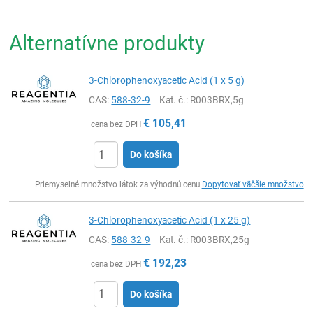
Alternatívne produkty
3-Chlorophenoxyacetic Acid (1 x 5 g)
CAS:
588-32-9
Kat. č.
: R003BRX,5g
€
105,41
cena bez DPH
Do košíka
Ks
Priemyselné množstvo látok za výhodnú cenu
Dopytovať väčšie množstvo
3-Chlorophenoxyacetic Acid (1 x 25 g)
CAS:
588-32-9
Kat. č.
: R003BRX,25g
€
192,23
cena bez DPH
Do košíka