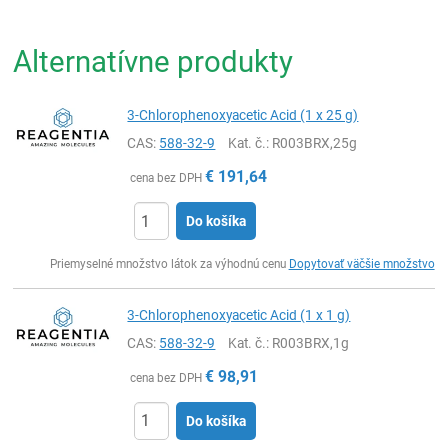
Alternatívne produkty
3-Chlorophenoxyacetic Acid (1 x 25 g)
CAS:
588-32-9
Kat. č.
: R003BRX,25g
€
191,64
cena bez DPH
Do košíka
Ks
Priemyselné množstvo látok za výhodnú cenu
Dopytovať väčšie množstvo
3-Chlorophenoxyacetic Acid (1 x 1 g)
CAS:
588-32-9
Kat. č.
: R003BRX,1g
€
98,91
cena bez DPH
Do košíka