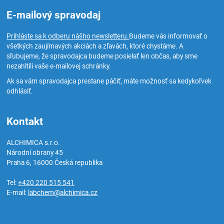
E-mailový spravodaj
Prihláste sa k odberu nášho newsletteru.
Budeme vás informovať o
všetkých zaujímavých akciách a zľavách, ktoré chystáme. A
sľubujeme, že spravodajca budeme posielať len občas, aby sme
nezahltili vaše e-mailovej schránky.
Ak sa vám spravodajca prestane páčiť, máte možnosť sa kedykoľvek
odhlásiť.
Kontakt
ALCHIMICA s.r.o.
Národní obrany 45
Praha 6
,
16000
Česká republika
Tel:
+420 220 515 541
E-mail:
labchem@alchimica.cz