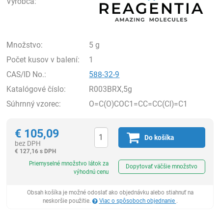
Výrobca:
Množstvo:
5 g
Počet kusov v balení:
1
CAS/ID No.:
588-32-9
Katalógové číslo:
R003BRX,5g
Súhrnný vzorec:
O=C(O)COC1=CC=CC(Cl)=C1
€
105,09
Do košíka
bez DPH
€
127,16 s DPH
Ks
Priemyselné množstvo látok za
Dopytovať väčšie množstvo
výhodnú cenu
Obsah košíka je možné odoslať ako objednávku alebo stiahnuť na
neskoršie použitie.
Viac o spôsoboch objednanie
.