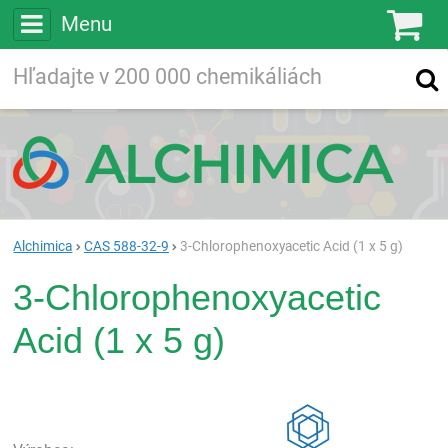
Menu
Ko
Vyhľadávajte
Vyhľadávanie
vo viac ako
200 000
chemických látkach
Hľadaj
Alchimica
CAS 588-32-9
3-Chlorophenoxyacetic Acid (1 x 5 g)
3-Chlorophenoxyacetic
Acid (1 x 5 g)
Rea