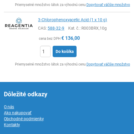
Ks
Priemyselné množstvo látok za výhodnú cenu
Dopytovať väčšie množstvo
3-Chlorophenoxyacetic Acid (1 x 10 g)
CAS:
588-32-9
Kat. č.
: R003BRX,10g
€
136,00
cena bez DPH
Do košíka
Ks
Priemyselné množstvo látok za výhodnú cenu
Dopytovať väčšie množstvo
Dôležité odkazy
O nás
Ako nakupovať
Obchodné podmienky
Kontakty