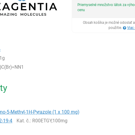
Priemyselné množstvo látok za výh
cenu
Obsah košíka je možné odoslať a
použitie.
Viac
4
1g
)C(Br)=NN1
ty
mo-5-Methyl-1H-Pyrazole (1 x 100 mg)
2-19-4
Kat. č.
: R00ETGY,100mg