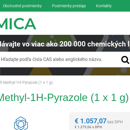
Obchodné podmienky
Podmienky predaja
Kontakty
ávajte
vo viac ako
200 000
chemických l
Vyhľadávanie
Hľadajte podľa čísla CAS alebo anglického názvu.
5-Methyl-1H-Pyrazole (1 x 1 g)
ethyl-1H-Pyrazole (1 x 1 g)
Reagentia
€
1.057,07
bez DPH
€
1.279,06 s DPH