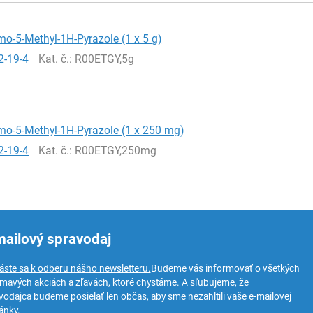
mo-5-Methyl-1H-Pyrazole (1 x 5 g)
2-19-4
Kat. č.
: R00ETGY,5g
mo-5-Methyl-1H-Pyrazole (1 x 250 mg)
2-19-4
Kat. č.
: R00ETGY,250mg
mailový spravodaj
láste sa k odberu nášho newsletteru.
Budeme vás informovať o všetkých
ímavých akciách a zľavách, ktoré chystáme. A sľubujeme, že
vodajca budeme posielať len občas, aby sme nezahltili vaše e-mailovej
ánky.