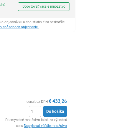
Ks
odnú
Dopytovať väčšie množstvo
ko objednávku alebo stiahnuť na neskoršie
 o spôsoboch objednanie
.
€
433,26
cena bez DPH
Do košíka
Ks
Priemyselné množstvo látok za výhodnú
cenu
Dopytovať väčšie množstvo