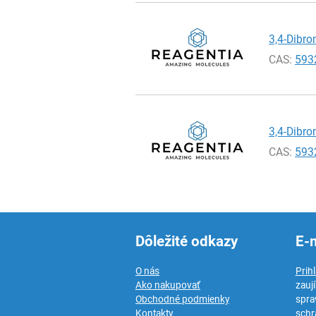
3,4-Dibro
CAS:
593
3,4-Dibro
CAS:
593
Dôležité odkazy
E-
O nás
Prih
Ako nakupovať
zauj
Obchodné podmienky
spra
Kontakty
schr