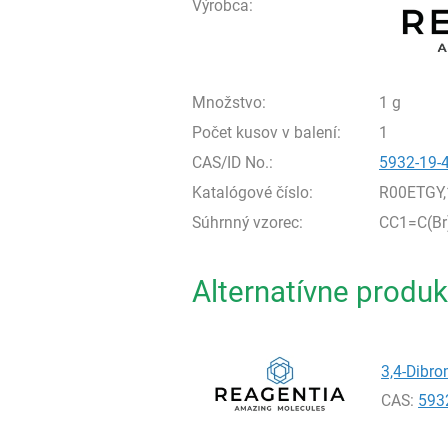
Výrobca:
Množstvo:
1 g
Počet kusov v balení:
1
CAS/ID No.:
5932-19-
Katalógové číslo:
R00ETGY,
Súhrnný vzorec:
CC1=C(Br
Alternatívne produk
3,4-Dibro
CAS:
593