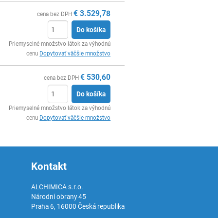
€
3.529,78
cena bez DPH
Do košíka
Ks
Priemyselné množstvo látok za výhodnú
cenu
Dopytovať väčšie množstvo
€
530,60
cena bez DPH
Do košíka
Ks
Priemyselné množstvo látok za výhodnú
cenu
Dopytovať väčšie množstvo
Kontakt
ALCHIMICA s.r.o.
Národní obrany 45
Praha 6
,
16000
Česká republika