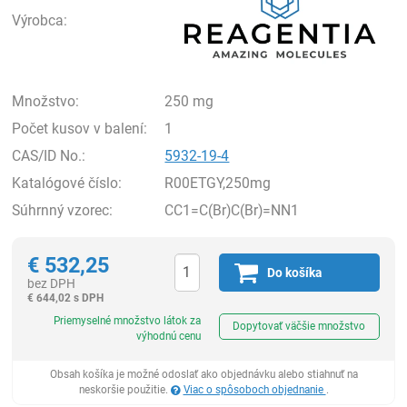
Výrobca:
Množstvo:
250 mg
Počet kusov v balení:
1
CAS/ID No.:
5932-19-4
Katalógové číslo:
R00ETGY,250mg
Súhrnný vzorec:
CC1=C(Br)C(Br)=NN1
€
532,25
Do košíka
bez DPH
€
644,02 s DPH
Ks
Priemyselné množstvo látok za
Dopytovať väčšie množstvo
výhodnú cenu
Obsah košíka je možné odoslať ako objednávku alebo stiahnuť na
neskoršie použitie.
Viac o spôsoboch objednanie
.