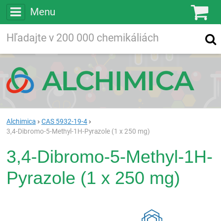
Menu
Ko
Vyhľadávajte
Vyhľadávanie
vo viac ako
200 000
chemických látkach
Hľadaj
Alchimica
CAS 5932-19-4
3,4-Dibromo-5-Methyl-1H-Pyrazole (1 x 250 mg)
3,4-Dibromo-5-Methyl-1H-
Pyrazole (1 x 250 mg)
Rea