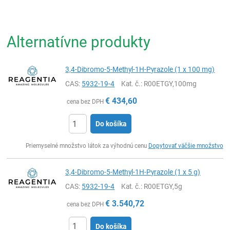
Alternatívne produkty
3,4-Dibromo-5-Methyl-1H-Pyrazole (1 x 100 mg)
CAS:
5932-19-4
Kat. č.
: R00ETGY,100mg
€
434,60
cena bez DPH
Do košíka
Ks
Priemyselné množstvo látok za výhodnú cenu
Dopytovať väčšie množstvo
3,4-Dibromo-5-Methyl-1H-Pyrazole (1 x 5 g)
CAS:
5932-19-4
Kat. č.
: R00ETGY,5g
€
3.540,72
cena bez DPH
Do košíka