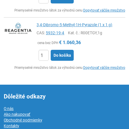
Ks
Priemyselné množstvo látok za výhodnú cenu
Dopytovať väčšie množstvo
3,4-Dibromo-5-Methyl-1H-Pyrazole (1 x 1 g)
CAS:
5932-19-4
Kat. č.
: R00ETGY,1g
€
1.060,36
cena bez DPH
Do košíka
Ks
Priemyselné množstvo látok za výhodnú cenu
Dopytovať väčšie množstvo
Dôležité odkazy
O nás
Ako nakupovať
Obchodné podmienky
Kontakty