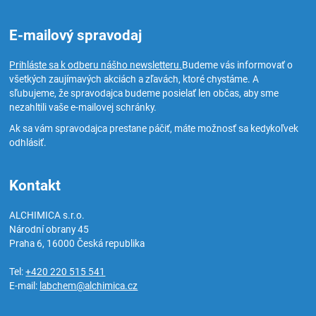
E-mailový spravodaj
Prihláste sa k odberu nášho newsletteru.
Budeme vás informovať o
všetkých zaujímavých akciách a zľavách, ktoré chystáme. A
sľubujeme, že spravodajca budeme posielať len občas, aby sme
nezahltili vaše e-mailovej schránky.
Ak sa vám spravodajca prestane páčiť, máte možnosť sa kedykoľvek
odhlásiť.
Kontakt
ALCHIMICA s.r.o.
Národní obrany 45
Praha 6
,
16000
Česká republika
Tel:
+420 220 515 541
E-mail:
labchem@alchimica.cz