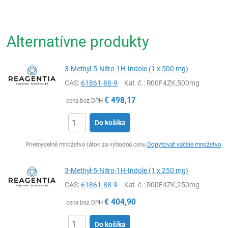
Alternatívne produkty
3-Methyl-5-Nitro-1H-Indole (1 x 500 mg)
CAS:
61861-88-9
Kat. č.
: R00F4ZK,500mg
€
498,17
cena bez DPH
Do košíka
Ks
Priemyselné množstvo látok za výhodnú cenu
Dopytovať väčšie množstvo
3-Methyl-5-Nitro-1H-Indole (1 x 250 mg)
CAS:
61861-88-9
Kat. č.
: R00F4ZK,250mg
€
404,90
cena bez DPH
Do košíka