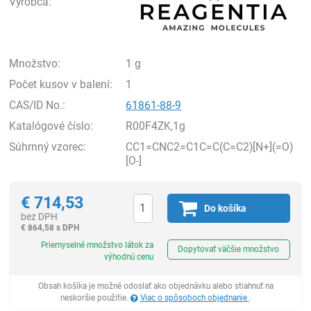
Výrobca:
Množstvo:
1 g
Počet kusov v balení:
1
CAS/ID No.:
61861-88-9
Katalógové číslo:
R00F4ZK,1g
Súhrnný vzorec:
CC1=CNC2=C1C=C(C=C2)[N+](=O)
[O-]
€
714,53
Do košíka
bez DPH
€
864,58 s DPH
Ks
Priemyselné množstvo látok za
Dopytovať väčšie množstvo
výhodnú cenu
Obsah košíka je možné odoslať ako objednávku alebo stiahnuť na
neskoršie použitie.
Viac o spôsoboch objednanie
.