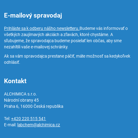
E-mailový spravodaj
Prihláste sa k odberu nášho newsletteru.
Budeme vás informovať o
všetkých zaujímavých akciách a zľavách, ktoré chystáme. A
sľubujeme, že spravodajca budeme posielať len občas, aby sme
nezahltili vaše e-mailovej schránky.
Ak sa vám spravodajca prestane páčiť, máte možnosť sa kedykoľvek
odhlásiť.
Kontakt
ALCHIMICA s.r.o.
Národní obrany 45
Praha 6
,
16000
Česká republika
Tel:
+420 220 515 541
E-mail:
labchem@alchimica.cz