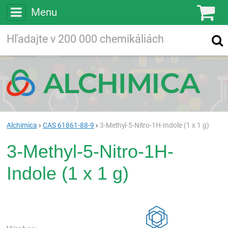
Menu
Ko
Vyhľadávajte
Vyhľadávanie
vo viac ako
200 000
chemických látkach
Hľadaj
Alchimica
CAS 61861-88-9
3-Methyl-5-Nitro-1H-Indole (1 x 1 g)
3-Methyl-5-Nitro-1H-
Indole (1 x 1 g)
Rea