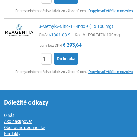
Ks
Priemyselné množstvo látok za výhodnú cenu
Dopytovať väčšie množstvo
3-Methyl-5-Nitro-1H-Indole (1 x 100 mg)
CAS:
61861-88-9
Kat. č.
: R00F4ZK,100mg
€
293,64
cena bez DPH
Do košíka
Ks
Priemyselné množstvo látok za výhodnú cenu
Dopytovať väčšie množstvo
Dôležité odkazy
O nás
Ako nakupovať
Obchodné podmienky
Kontakty