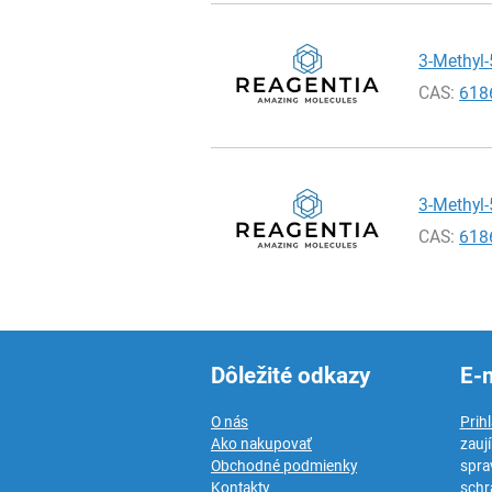
3-Methyl-
CAS:
618
3-Methyl-
CAS:
618
Dôležité odkazy
E-
O nás
Prih
Ako nakupovať
zauj
Obchodné podmienky
spra
Kontakty
schr