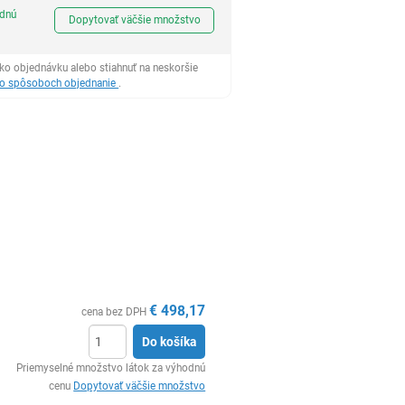
Ks
odnú
Dopytovať väčšie množstvo
ko objednávku alebo stiahnuť na neskoršie
 o spôsoboch objednanie
.
€
498,17
cena bez DPH
Do košíka
Ks
Priemyselné množstvo látok za výhodnú
cenu
Dopytovať väčšie množstvo