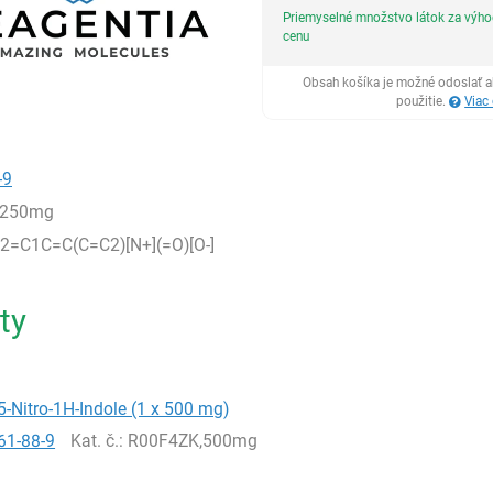
Priemyselné množstvo látok za výh
cenu
Obsah košíka je možné odoslať a
použitie.
Viac
-9
,250mg
=C1C=C(C=C2)[N+](=O)[O-]
ty
5-Nitro-1H-Indole (1 x 500 mg)
61-88-9
Kat. č.
: R00F4ZK,500mg