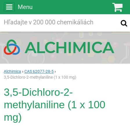
Menu
Ko
Vyhľadávajte
Vyhľadávanie
vo viac ako
200 000
chemických látkach
Hľadaj
Alchimica
CAS 62077-28-5
3,5-Dichloro-2-methylaniline (1 x 100 mg)
3,5-Dichloro-2-
methylaniline (1 x 100
mg)