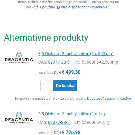
Obsah košíka je možné odoslať ako objednávku alebo stiahnuť na
neskoršie použitie.
Viac o spôsoboch objednanie
.
Alternatívne produkty
3,5-Dichloro-2-methylaniline (1 x 500 mg)
CAS:
62077-28-5
Kat. č.
: R00F5A2,500mg
€
499,30
cena bez DPH
Do košíka
Ks
Priemyselné množstvo látok za výhodnú cenu
Dopytovať väčšie množstvo
3,5-Dichloro-2-methylaniline (1 x 1 g)
CAS:
62077-28-5
Kat. č.
: R00F5A2,1g
€
726,98
cena bez DPH