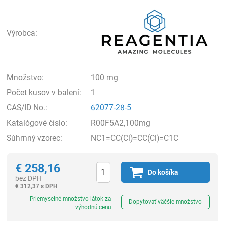
Rea
Výrobca:
Množstvo:
100 mg
Počet kusov v balení:
1
CAS/ID No.:
62077-28-5
Katalógové číslo:
R00F5A2,100mg
Súhrnný vzorec:
NC1=CC(Cl)=CC(Cl)=C1C
€
258,16
Do košíka
bez DPH
€
312,37 s DPH
Ks
Priemyselné množstvo látok za
Dopytovať väčšie množstvo
výhodnú cenu