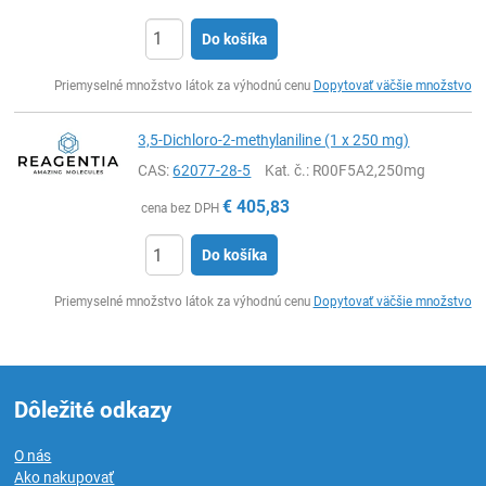
Do košíka
Ks
Priemyselné množstvo látok za výhodnú cenu
Dopytovať väčšie množstvo
3,5-Dichloro-2-methylaniline (1 x 250 mg)
CAS:
62077-28-5
Kat. č.
: R00F5A2,250mg
€
405,83
cena bez DPH
Do košíka
Ks
Priemyselné množstvo látok za výhodnú cenu
Dopytovať väčšie množstvo
Dôležité odkazy
O nás
Ako nakupovať