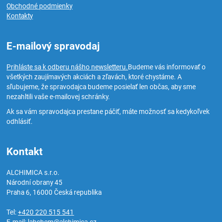
Obchodné podmienky
Kontakty
E-mailový spravodaj
Prihláste sa k odberu nášho newsletteru.
Budeme vás informovať o
všetkých zaujímavých akciách a zľavách, ktoré chystáme. A
sľubujeme, že spravodajca budeme posielať len občas, aby sme
nezahltili vaše e-mailovej schránky.
Ak sa vám spravodajca prestane páčiť, máte možnosť sa kedykoľvek
odhlásiť.
Kontakt
ALCHIMICA s.r.o.
Národní obrany 45
Praha 6
,
16000
Česká republika
Tel:
+420 220 515 541