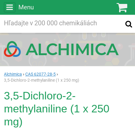
Menu
Ko
Vyhľadávajte
Vyhľadávanie
vo viac ako
200 000
chemických látkach
Hľadaj
Alchimica
CAS 62077-28-5
3,5-Dichloro-2-methylaniline (1 x 250 mg)
3,5-Dichloro-2-
methylaniline (1 x 250
mg)