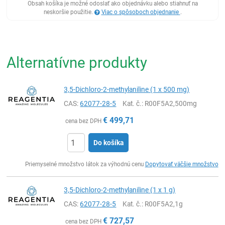
Obsah košíka je možné odoslať ako objednávku alebo stiahnuť na
neskoršie použitie.
Viac o spôsoboch objednanie
.
Alternatívne produkty
3,5-Dichloro-2-methylaniline (1 x 500 mg)
CAS:
62077-28-5
Kat. č.
: R00F5A2,500mg
€
499,71
cena bez DPH
Do košíka
Ks
Priemyselné množstvo látok za výhodnú cenu
Dopytovať väčšie množstvo
3,5-Dichloro-2-methylaniline (1 x 1 g)
CAS:
62077-28-5
Kat. č.
: R00F5A2,1g
€
727,57
cena bez DPH