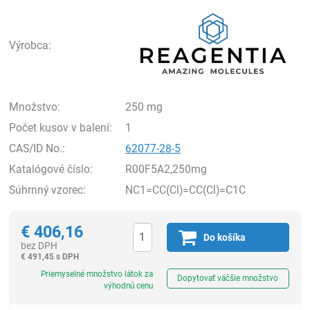
Rea
Výrobca:
Množstvo:
250 mg
Počet kusov v balení:
1
CAS/ID No.:
62077-28-5
Katalógové číslo:
R00F5A2,250mg
Súhrnný vzorec:
NC1=CC(Cl)=CC(Cl)=C1C
€
406,16
Do košíka
bez DPH
€
491,45 s DPH
Ks
Priemyselné množstvo látok za
Dopytovať väčšie množstvo
výhodnú cenu