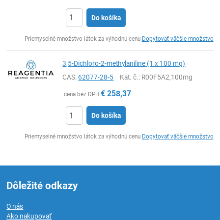
Do košíka
Ks
Priemyselné množstvo látok za výhodnú cenu
Dopytovať väčšie množstvo
3,5-Dichloro-2-methylaniline (1 x 100 mg)
CAS:
62077-28-5
Kat. č.
: R00F5A2,100mg
€
258,37
cena bez DPH
Do košíka
Ks
Priemyselné množstvo látok za výhodnú cenu
Dopytovať väčšie množstvo
Dôležité odkazy
O nás
Ako nakupovať