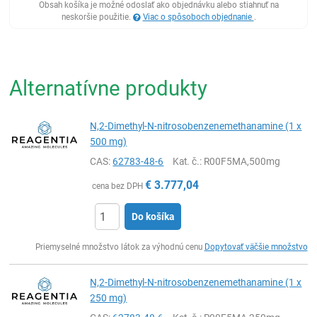
Obsah košíka je možné odoslať ako objednávku alebo stiahnuť na
neskoršie použitie.
Viac o spôsoboch objednanie
.
Alternatívne produkty
N,2-Dimethyl-N-nitrosobenzenemethanamine (1 x
500 mg)
CAS:
62783-48-6
Kat. č.
: R00F5MA,500mg
€
3.777,04
cena bez DPH
Do košíka
Ks
Priemyselné množstvo látok za výhodnú cenu
Dopytovať väčšie množstvo
N,2-Dimethyl-N-nitrosobenzenemethanamine (1 x
250 mg)