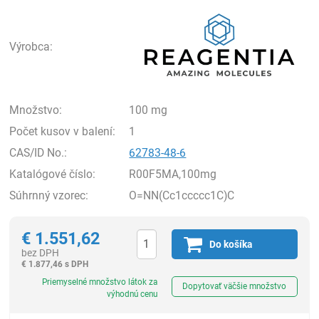
Rea
Výrobca:
Množstvo:
100 mg
Počet kusov v balení:
1
CAS/ID No.:
62783-48-6
Katalógové číslo:
R00F5MA,100mg
Súhrnný vzorec:
O=NN(Cc1ccccc1C)C
€
1.551,62
Do košíka
bez DPH
€
1.877,46 s DPH
Ks
Priemyselné množstvo látok za
Dopytovať väčšie množstvo
výhodnú cenu