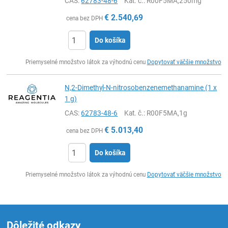
CAS:
62783-48-6
Kat. č.
: R00F5MA,250mg
€
2.540,69
cena bez DPH
Do košíka
Ks
Priemyselné množstvo látok za výhodnú cenu
Dopytovať väčšie množstvo
N,2-Dimethyl-N-nitrosobenzenemethanamine (1 x
1 g)
CAS:
62783-48-6
Kat. č.
: R00F5MA,1g
€
5.013,40
cena bez DPH
Do košíka
Ks
Priemyselné množstvo látok za výhodnú cenu
Dopytovať väčšie množstvo
Dôležité odkazy