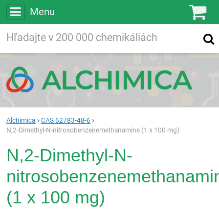
Menu
Ko
Vyhľadávajte
Vyhľadávanie
vo viac ako
200 000
chemických látkach
Hľadaj
Alchimica
CAS 62783-48-6
N,2-Dimethyl-N-nitrosobenzenemethanamine (1 x 100 mg)
N,2-Dimethyl-N-
nitrosobenzenemethanami
(1 x 100 mg)