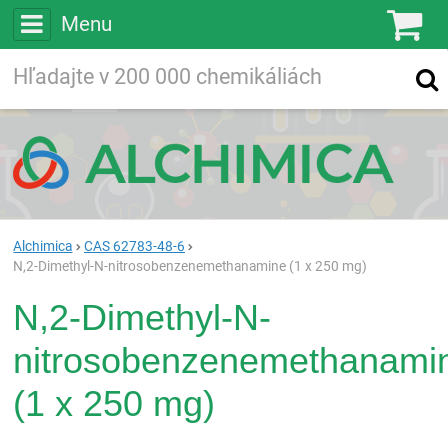
Menu
Ko
Vyhľadávajte
Vyhľadávanie
vo viac ako
200 000
chemických látkach
Hľadaj
Alchimica
CAS 62783-48-6
N,2-Dimethyl-N-nitrosobenzenemethanamine (1 x 250 mg)
N,2-Dimethyl-N-
nitrosobenzenemethanami
(1 x 250 mg)