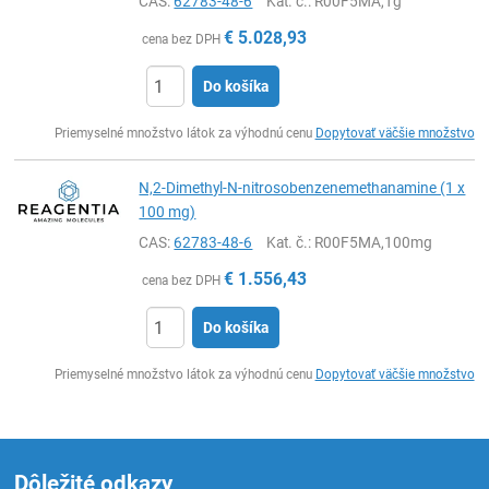
CAS:
62783-48-6
Kat. č.
: R00F5MA,1g
€
5.028,93
cena bez DPH
Do košíka
Ks
Priemyselné množstvo látok za výhodnú cenu
Dopytovať väčšie množstvo
N,2-Dimethyl-N-nitrosobenzenemethanamine (1 x
100 mg)
CAS:
62783-48-6
Kat. č.
: R00F5MA,100mg
€
1.556,43
cena bez DPH
Do košíka
Ks
Priemyselné množstvo látok za výhodnú cenu
Dopytovať väčšie množstvo
Dôležité odkazy