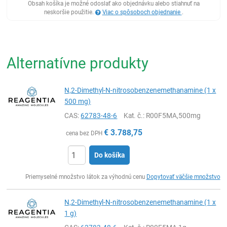
Obsah košíka je možné odoslať ako objednávku alebo stiahnuť na
neskoršie použitie.
Viac o spôsoboch objednanie
.
Alternatívne produkty
N,2-Dimethyl-N-nitrosobenzenemethanamine (1 x
500 mg)
CAS:
62783-48-6
Kat. č.
: R00F5MA,500mg
€
3.788,75
cena bez DPH
Do košíka
Ks
Priemyselné množstvo látok za výhodnú cenu
Dopytovať väčšie množstvo
N,2-Dimethyl-N-nitrosobenzenemethanamine (1 x
1 g)