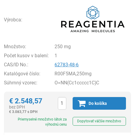
Rea
Výrobca:
Množstvo:
250 mg
Počet kusov v balení:
1
CAS/ID No.:
62783-48-6
Katalógové číslo:
R00F5MA,250mg
Súhrnný vzorec:
O=NN(Cc1ccccc1C)C
€
2.548,57
Do košíka
bez DPH
€
3.083,77 s DPH
Ks
Priemyselné množstvo látok za
Dopytovať väčšie množstvo
výhodnú cenu