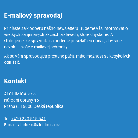
E-mailový spravodaj
Prihláste sa k odberu nášho newsletteru.
Budeme vás informovať o
všetkých zaujímavých akciách a zľavách, ktoré chystáme. A
sľubujeme, že spravodajca budeme posielať len občas, aby sme
nezahltili vaše e-mailovej schránky.
Ak sa vám spravodajca prestane páčiť, máte možnosť sa kedykoľvek
odhlásiť.
Kontakt
ALCHIMICA s.r.o.
Národní obrany 45
Praha 6
,
16000
Česká republika
Tel:
+420 220 515 541
E-mail:
labchem@alchimica.cz