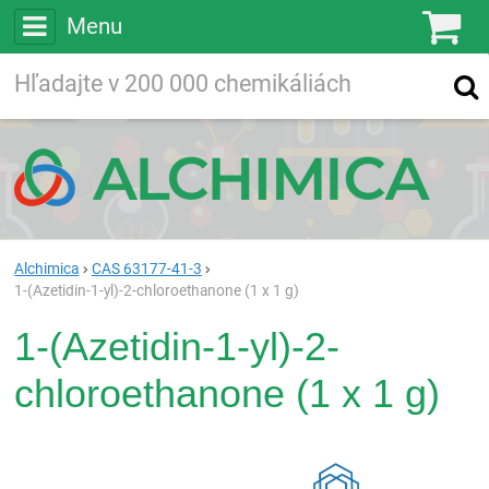
Menu
Ko
Vyhľadávajte
Vyhľadávanie
vo viac ako
200 000
chemických látkach
Hľadaj
Alchimica
CAS 63177-41-3
1-(Azetidin-1-yl)-2-chloroethanone (1 x 1 g)
1-(Azetidin-1-yl)-2-
chloroethanone (1 x 1 g)
Rea