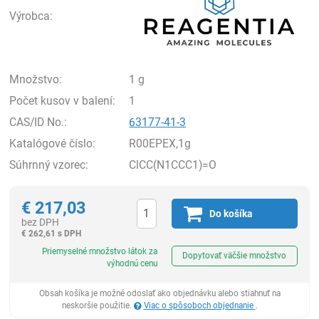
Výrobca:
Množstvo:
1 g
Počet kusov v balení:
1
CAS/ID No.:
63177-41-3
Katalógové číslo:
R00EPEX,1g
Súhrnný vzorec:
ClCC(N1CCC1)=O
€
217,03
Do košíka
bez DPH
€
262,61 s DPH
Ks
Priemyselné množstvo látok za
Dopytovať väčšie množstvo
výhodnú cenu
Obsah košíka je možné odoslať ako objednávku alebo stiahnuť na
neskoršie použitie.
Viac o spôsoboch objednanie
.