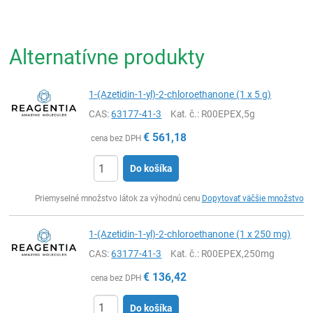
Alternatívne produkty
1-(Azetidin-1-yl)-2-chloroethanone (1 x 5 g)
CAS:
63177-41-3
Kat. č.
: R00EPEX,5g
€
561,18
cena bez DPH
Do košíka
Ks
Priemyselné množstvo látok za výhodnú cenu
Dopytovať väčšie množstvo
1-(Azetidin-1-yl)-2-chloroethanone (1 x 250 mg)
CAS:
63177-41-3
Kat. č.
: R00EPEX,250mg
€
136,42
cena bez DPH
Do košíka