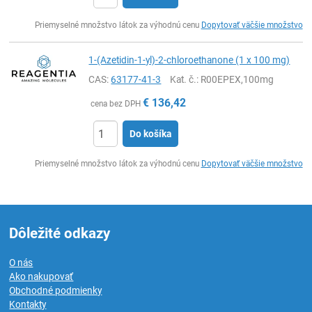
Ks
Priemyselné množstvo látok za výhodnú cenu
Dopytovať väčšie množstvo
1-(Azetidin-1-yl)-2-chloroethanone (1 x 100 mg)
CAS:
63177-41-3
Kat. č.
: R00EPEX,100mg
€
136,42
cena bez DPH
Do košíka
Ks
Priemyselné množstvo látok za výhodnú cenu
Dopytovať väčšie množstvo
Dôležité odkazy
O nás
Ako nakupovať
Obchodné podmienky
Kontakty