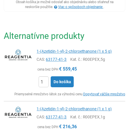
Obsah košíka je možné odoslať ako objednávku alebo stiahnuť na
neskoršie použitie.
Viac o spôsoboch objednanie
.
Alternatívne produkty
1-(Azetidin-1-yl)-2-chloroethanone (1 x 5 g)
CAS:
63177-41-3
Kat. č.
: R00EPEX,5g
€
559,45
cena bez DPH
Do košíka
Ks
Priemyselné množstvo látok za výhodnú cenu
Dopytovať väčšie množstvo
1-(Azetidin-1-yl)-2-chloroethanone (1 x 1 g)
CAS:
63177-41-3
Kat. č.
: R00EPEX,1g
€
216,36
cena bez DPH