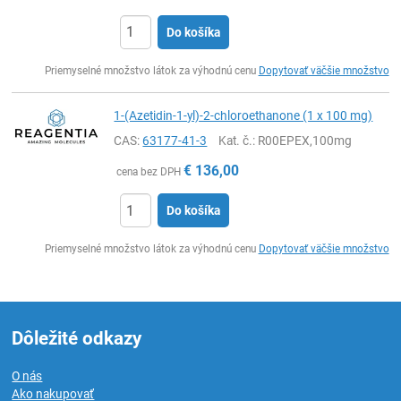
Do košíka
Ks
Priemyselné množstvo látok za výhodnú cenu
Dopytovať väčšie množstvo
1-(Azetidin-1-yl)-2-chloroethanone (1 x 100 mg)
CAS:
63177-41-3
Kat. č.
: R00EPEX,100mg
€
136,00
cena bez DPH
Do košíka
Ks
Priemyselné množstvo látok za výhodnú cenu
Dopytovať väčšie množstvo
Dôležité odkazy
O nás
Ako nakupovať