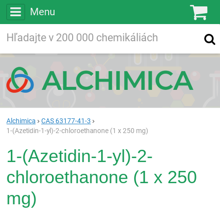
Menu
Ko
Vyhľadávajte
Vyhľadávanie
vo viac ako
200 000
chemických látkach
Hľadaj
Alchimica
CAS 63177-41-3
1-(Azetidin-1-yl)-2-chloroethanone (1 x 250 mg)
1-(Azetidin-1-yl)-2-
chloroethanone (1 x 250
mg)