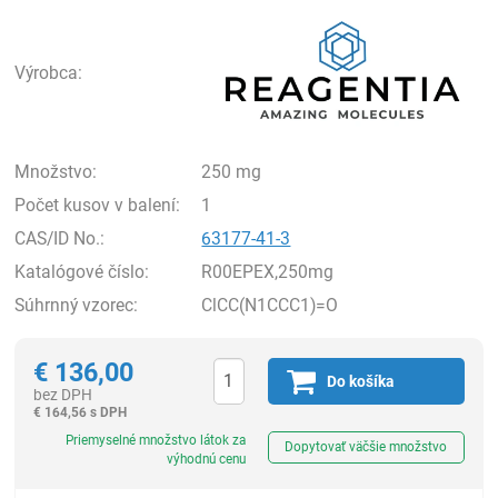
Rea
Výrobca:
Množstvo:
250 mg
Počet kusov v balení:
1
CAS/ID No.:
63177-41-3
Katalógové číslo:
R00EPEX,250mg
Súhrnný vzorec:
ClCC(N1CCC1)=O
€
136,00
Do košíka
bez DPH
€
164,56 s DPH
Ks
Priemyselné množstvo látok za
Dopytovať väčšie množstvo
výhodnú cenu