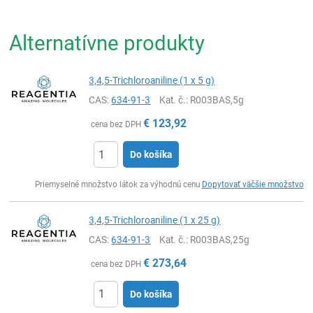
Alternatívne produkty
3,4,5-Trichloroaniline (1 x 5 g)
CAS:
634-91-3
Kat. č.
: R003BAS,5g
€
123,92
cena bez DPH
Do košíka
Ks
Priemyselné množstvo látok za výhodnú cenu
Dopytovať väčšie množstvo
3,4,5-Trichloroaniline (1 x 25 g)
CAS:
634-91-3
Kat. č.
: R003BAS,25g
€
273,64
cena bez DPH
Do košíka