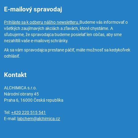
E-mailový spravodaj
Prihláste sa k odberu nášho newsletteru.
Budeme vás informovať o
všetkých zaujímavých akciách a zľavách, ktoré chystáme. A
sľubujeme, že spravodajca budeme posielať len občas, aby sme
nezahltili vaše e-mailovej schránky.
Ak sa vám spravodajca prestane páčiť, máte možnosť sa kedykoľvek
odhlásiť.
Kontakt
ALCHIMICA s.r.o.
Národní obrany 45
Praha 6
,
16000
Česká republika
Tel:
+420 220 515 541
E-mail:
labchem@alchimica.cz