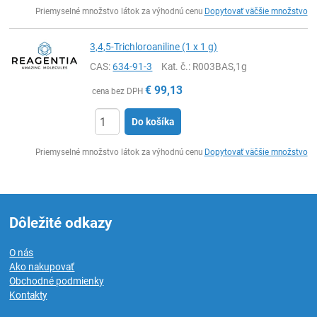
Ks
Priemyselné množstvo látok za výhodnú cenu
Dopytovať väčšie množstvo
3,4,5-Trichloroaniline (1 x 1 g)
CAS:
634-91-3
Kat. č.
: R003BAS,1g
€
99,13
cena bez DPH
Do košíka
Ks
Priemyselné množstvo látok za výhodnú cenu
Dopytovať väčšie množstvo
Dôležité odkazy
O nás
Ako nakupovať
Obchodné podmienky
Kontakty