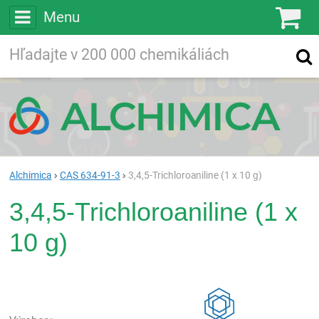
Menu
Ko
Vyhľadávajte
Vyhľadávanie
vo viac ako
200 000
chemických látkach
Hľadaj
Alchimica
CAS 634-91-3
3,4,5-Trichloroaniline (1 x 10 g)
3,4,5-Trichloroaniline (1 x
10 g)
Rea