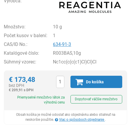
Výrobca:
Množstvo:
10 g
Počet kusov v balení:
1
CAS/ID No.:
634-91-3
Katalógové číslo:
R003BAS,10g
Súhrnný vzorec:
Nc1cc(c(c(c1)Cl)Cl)Cl
€
173,48
Do košíka
bez DPH
€
209,91 s DPH
Ks
Priemyselné množstvo látok za
Dopytovať väčšie množstvo
výhodnú cenu
Obsah košíka je možné odoslať ako objednávku alebo stiahnuť na
neskoršie použitie.
Viac o spôsoboch objednanie
.