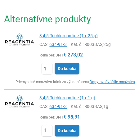
Alternatívne produkty
3,4,5-Trichloroaniline (1 x 25 g)
CAS:
634-91-3
Kat. č.
: R003BAS,25g
€
273,02
cena bez DPH
Do košíka
Ks
Priemyselné množstvo látok za výhodnú cenu
Dopytovať väčšie množstvo
3,4,5-Trichloroaniline (1 x 1 g)
CAS:
634-91-3
Kat. č.
: R003BAS,1g
€
98,91
cena bez DPH
Do košíka