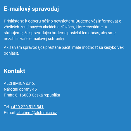
E-mailový spravodaj
Prihláste sa k odberu nášho newsletteru.
Budeme vás informovať o
všetkých zaujímavých akciách a zľavách, ktoré chystáme. A
sľubujeme, že spravodajca budeme posielať len občas, aby sme
nezahltili vaše e-mailovej schránky.
Ak sa vám spravodajca prestane páčiť, máte možnosť sa kedykoľvek
odhlásiť.
Kontakt
ALCHIMICA s.r.o.
Národní obrany 45
Praha 6
,
16000
Česká republika
Tel:
+420 220 515 541
E-mail:
labchem@alchimica.cz