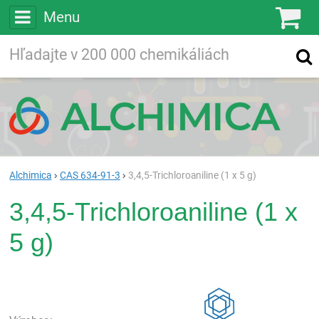
Menu
Ko
Vyhľadávajte
Vyhľadávanie
vo viac ako
200 000
chemických látkach
Hľadaj
Alchimica
CAS 634-91-3
3,4,5-Trichloroaniline (1 x 5 g)
3,4,5-Trichloroaniline (1 x
5 g)
Rea