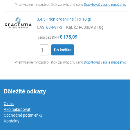
Ks
Priemyselné množstvo látok za výhodnú cenu
Dopytovať väčšie množstvo
3,4,5-Trichloroaniline (1 x 10 g)
CAS:
634-91-3
Kat. č.
: R003BAS,10g
€
173,09
cena bez DPH
Do košíka
Ks
Priemyselné množstvo látok za výhodnú cenu
Dopytovať väčšie množstvo
Dôležité odkazy
O nás
Ako nakupovať
Obchodné podmienky
Kontakty