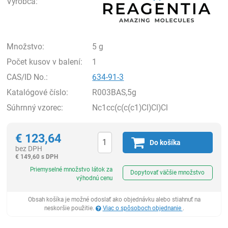
Výrobca:
Množstvo:
5 g
Počet kusov v balení:
1
CAS/ID No.:
634-91-3
Katalógové číslo:
R003BAS,5g
Súhrnný vzorec:
Nc1cc(c(c(c1)Cl)Cl)Cl
€
123,64
Do košíka
bez DPH
€
149,60 s DPH
Ks
Priemyselné množstvo látok za
Dopytovať väčšie množstvo
výhodnú cenu
Obsah košíka je možné odoslať ako objednávku alebo stiahnuť na
neskoršie použitie.
Viac o spôsoboch objednanie
.