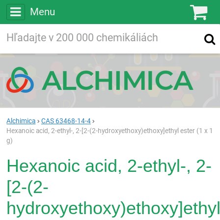
Menu
Ko
Vyhľadávajte
Vyhľadávanie
vo viac ako
200 000
chemických látkach
Hľadaj
Alchimica
CAS 63468-14-4
Hexanoic acid, 2-ethyl-, 2-[2-(2-hydroxyethoxy)ethoxy]ethyl ester (1 x 1
g)
Hexanoic acid, 2-ethyl-, 2-
[2-(2-
hydroxyethoxy)ethoxy]ethy