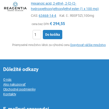
Hexanoic acid, 2-ethyl-, 2-[2-(2-
hydroxyethoxy)ethoxy]ethyl ester (1 x 100 mg)
CAS:
63468-14-4
Kat. č.
: R00F5ZI,100mg
€
294,55
cena bez DPH
Do košíka
Ks
Priemyselné množstvo látok za výhodnú cenu
Dopytovať väčšie množstvo
Dôležité odkazy
O nás
Ako nakupovať
Obchodné podmienky
Kontakty