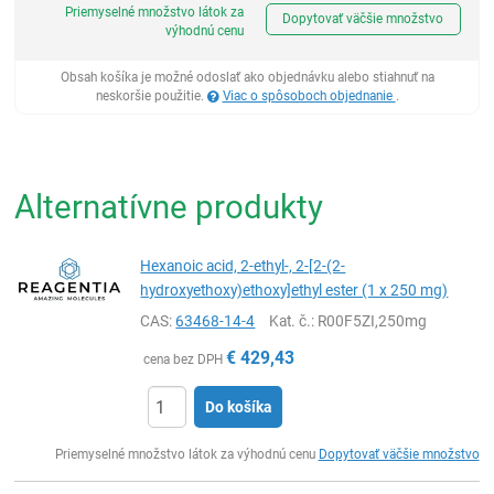
Priemyselné množstvo látok za
Dopytovať väčšie množstvo
výhodnú cenu
Obsah košíka je možné odoslať ako objednávku alebo stiahnuť na
neskoršie použitie.
Viac o spôsoboch objednanie
.
Alternatívne produkty
Hexanoic acid, 2-ethyl-, 2-[2-(2-
hydroxyethoxy)ethoxy]ethyl ester (1 x 250 mg)
CAS:
63468-14-4
Kat. č.
: R00F5ZI,250mg
€
429,43
cena bez DPH
Do košíka
Ks
Priemyselné množstvo látok za výhodnú cenu
Dopytovať väčšie množstvo