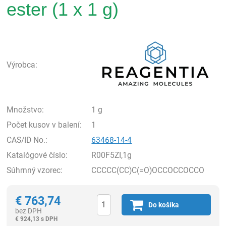
ester (1 x 1 g)
Rea
Výrobca:
Množstvo:
1 g
Počet kusov v balení:
1
CAS/ID No.:
63468-14-4
Katalógové číslo:
R00F5ZI,1g
Súhrnný vzorec:
CCCCC(CC)C(=O)OCCOCCOCCO
€
763,74
Do košíka
bez DPH
€
924,13 s DPH
Ks