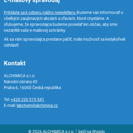
E-mailový spravodaj
Prihláste sa k odberu nášho newsletteru.
Budeme vás informovať o
všetkých zaujímavých akciách a zľavách, ktoré chystáme. A
sľubujeme, že spravodajca budeme posielať len občas, aby sme
nezahltili vaše e-mailovej schránky.
Ak sa vám spravodajca prestane páčiť, máte možnosť sa kedykoľvek
odhlásiť.
Kontakt
ALCHIMICA s.r.o.
Národní obrany 45
Praha 6
,
16000
Česká republika
Tel:
+420 220 515 541
E-mail:
labchem@alchimica.cz
© 2026 ALCHIMICA s.r.o.
beží na
Shopio