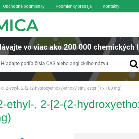
Obchodné podmienky
Podmienky predaja
Kontakty
ávajte
vo viac ako
200 000
chemických l
Vyhľadávanie
Hľadajte podľa čísla CAS alebo anglického názvu.
d, 2-ethyl-, 2-[2-(2-hydroxyethoxy)ethoxy]ethyl ester (1 x 100 mg)
-ethyl-, 2-[2-(2-hydroxyetho
mg)
Reagentia