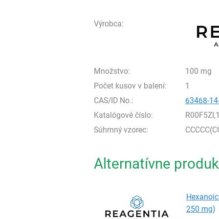
Výrobca:
Množstvo:
100 mg
Počet kusov v balení:
1
CAS/ID No.:
63468-14
Katalógové číslo:
R00F5ZI,
Súhrnný vzorec:
CCCCC(C
Alternatívne produk
Hexanoic a
250 mg)