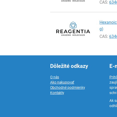
CAS:
634
Hexanoic a
g)
CAS:
634
Dôležité odkazy
E-
O nás
Prih
Ako nakupovať
zauj
Obchodné podmienky
spra
Kontakty
schr
Ak s
odhlá