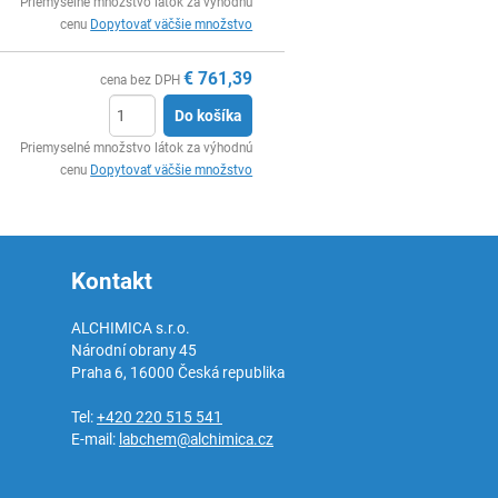
Ks
Priemyselné množstvo látok za výhodnú
cenu
Dopytovať väčšie množstvo
€
761,39
cena bez DPH
Do košíka
Ks
Priemyselné množstvo látok za výhodnú
cenu
Dopytovať väčšie množstvo
Kontakt
ALCHIMICA s.r.o.
Národní obrany 45
Praha 6
,
16000
Česká republika
Tel:
+420 220 515 541
E-mail:
labchem@alchimica.cz