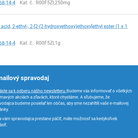
68-14-4
Kat. č.
: R00F5ZI,250mg
cid, 2-ethyl-, 2-[2-(2-hydroxyethoxy)ethoxy]ethyl ester (1 x 1
68-14-4
Kat. č.
: R00F5ZI,1g
mailový spravodaj
láste sa k odberu nášho newsletteru.
Budeme vás informovať o všetkých
ímavých akciách a zľavách, ktoré chystáme. A sľubujeme, že
vodajca budeme posielať len občas, aby sme nezahltili vaše e-mailovej
ánky.
a vám spravodajca prestane páčiť, máte možnosť sa kedykoľvek
siť.