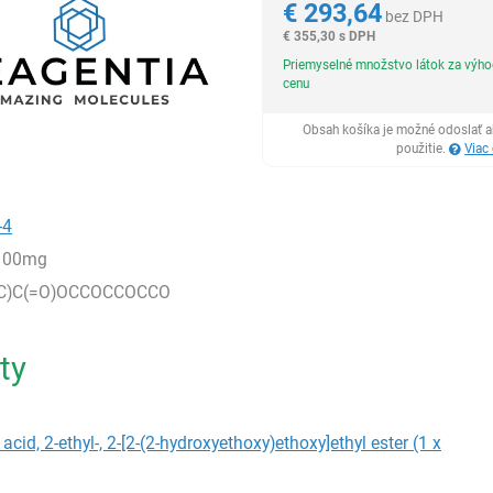
€
293,64
bez DPH
€
355,30 s DPH
Priemyselné množstvo látok za výh
cenu
Obsah košíka je možné odoslať a
použitie.
Viac
-4
100mg
C)C(=O)OCCOCCOCCO
ty
cid, 2-ethyl-, 2-[2-(2-hydroxyethoxy)ethoxy]ethyl ester (1 x