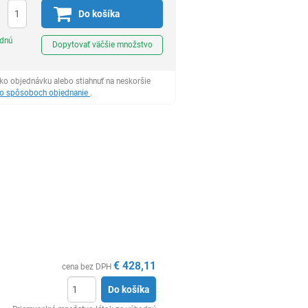
Do košíka
Ks
odnú
Dopytovať väčšie množstvo
ko objednávku alebo stiahnuť na neskoršie
 o spôsoboch objednanie
.
€
428,11
cena bez DPH
Do košíka